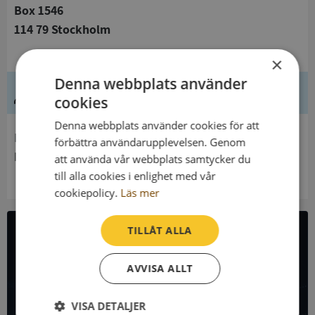
Box 1546
114 79 Stockholm
×
Denna webbplats använder
Ledning
cookies
Denna webbplats använder cookies för att
Innehavare
förbättra användarupplevelsen. Genom
Norra Mälaren kulturintegration Kommunalförbund
att använda vår webbplats samtycker du
till alla cookies i enlighet med vår
cookiepolicy.
Läs mer
TILLÅT ALLA
All företagsdata i API
AVVISA ALLT
Få all denna företagsinformation i Syna API
VISA DETALJER
Syna API är ett blixtsnabbt API där du kan hämta