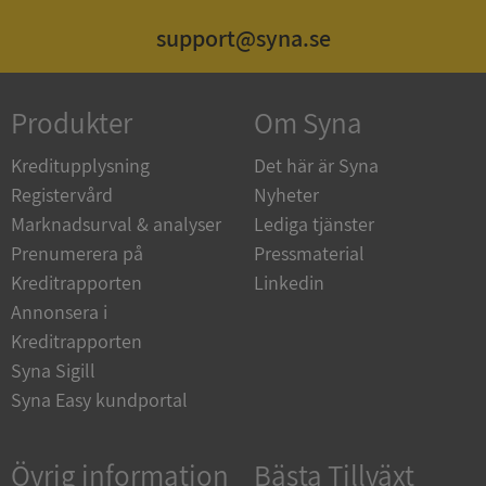
support@syna.se
ASP.NET_SessionId
Session
Microsoft
Corporation
de.syna.se
Produkter
Om Syna
Kreditupplysning
Det här är Syna
Registervård
Nyheter
ARRAffinity
Session
Microsoft
Marknadsurval & analyser
Lediga tjänster
Corporation
.syna.se
Prenumerera på
Pressmaterial
Kreditrapporten
Linkedin
Annonsera i
Kreditrapporten
Syna Sigill
Syna Easy kundportal
__RequestVerificationToken
Session
Microsoft
Corporation
upplysningar.syna.se
Övrig information
Bästa Tillväxt