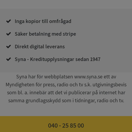
__RequestVerificationToken
Session
Microsoft
Corporation
de.syna.se
Inga kopior till omfrågad
Säker betalning med stripe
Direkt digital leverans
Syna - Kreditupplysningar sedan 1947
Google
Syna har för webbplatsen www.syna.se ett av
Privacy Policy
VISITOR_PRIVACY_METADATA
5 månader
YouTube
Myndigheten för press, radio och tv s.k. utgivningsbevis
4 veckor
.youtube.com
som bl. a. innebär att det vi publicerar på internet har
samma grundlagsskydd som i tidningar, radio och tv.
040 - 25 85 00