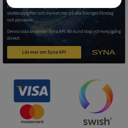
registrerade företagsuppgifter, betalningsanmärkningar,
Strikt
Prestanda
Inriktning
skatteuppgifter och mycket mer på alla Sveriges företag
nödvändigt
och personer.
Denna sida använder Syna API. Bli kund idag och kom igång
Funktioner
Oklassificerade
direkt!
Läs mer om Syna API
Strikt nödvändigt
Prestanda
Inriktning
Funktioner
Oklassificerade
Strikt nödvändiga kakor tillåter
kärnwebbplatsfunktioner som användarinloggning
och kontohantering. Webbplatsen kan inte
användas ordentligt utan strikt nödvändiga cookies.
Leverantör
/
Namn
Utgån
Domän