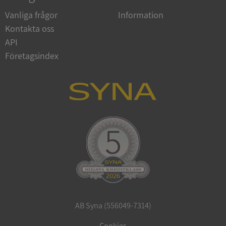
Vanliga frågor
Information
Kontakta oss
API
Företagsindex
CookieScriptConsent
1 år 1
CookieScript
månad
.syna.se
_GRECAPTCHA
5 månader
Google LLC
4 veckor
www.google.com
AB Syna (556049-7314)
ASP.NET_SessionId
Session
Microsoft
Corporation
Cookies