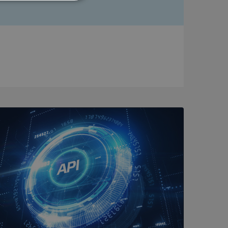
Oklassificerade
bbplatsen kan inte
om ställs av
P.NET MVC-teknik.
hörig publicering
 som förfalskning
ller ingen
rstörs när
a användarens
s interaktion med
ifter om besökarens