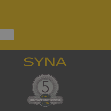
ck och utför
en använder
 som
han besökte
om ställs av
P.NET MVC-teknik.
hörig publicering
 som förfalskning
ller ingen
rstörs när
som värdplattform
g, säkerställer
n en besökares
ma server i
ck och utför
en använder
 som
han besökte
eskrivning