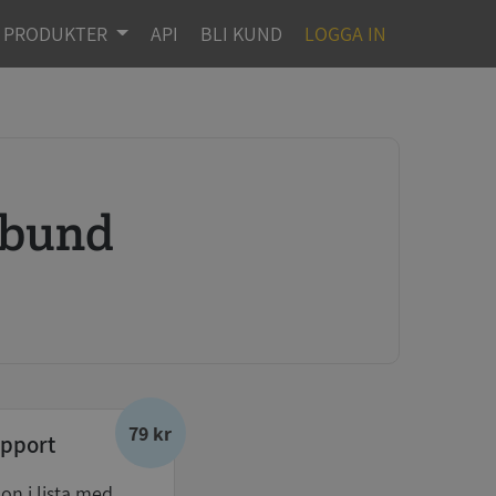
PRODUKTER
API
BLI KUND
LOGGA IN
rbund
79 kr
pport
don i lista med