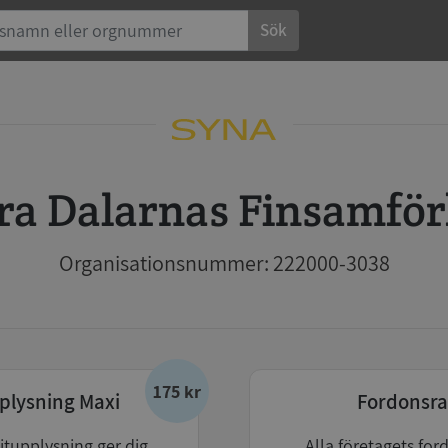
Sök
rra Dalarnas Finsamfö
Organisationsnummer: 222000-3038
175 kr
plysning Maxi
Fordonsra
itupplysning ger dig
Alla företagets for