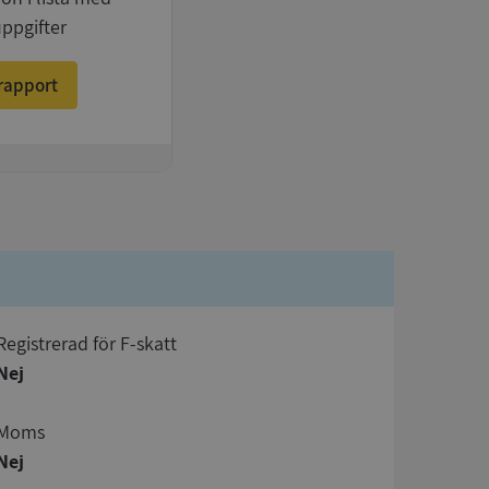
uppgifter
rapport
registrerad för F-skatt
Nej
Moms
Nej