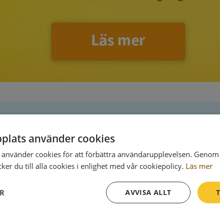
plats använder cookies
Postadress
använder cookies för att förbättra användarupplevelsen. Genom 
er du till alla cookies i enlighet med vår cookiepolicy.
Läs mer
792 80 Mora
ER
AVVISA ALLT
T