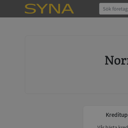
No
Kreditup
Vår bästa kred