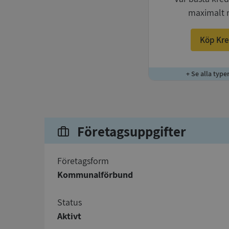
maximalt 
Köp Kre
+ Se alla type
Företagsuppgifter
företagsform
Kommunalförbund
status
Aktivt