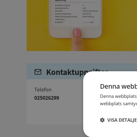
Kontaktuppgifter
Denna webb
telefon
Denna webbplats 
025026299
webbplats samtyck
VISA DETALJ