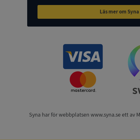
Läs mer om Syna
ASP.NET_SessionId
ARRAffinity
__RequestVerificat
CookieScriptConse
Syna har för webbplatsen www.syna.se ett av Mynd
_GRECAPTCHA