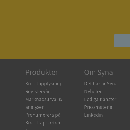
ASP.NET_SessionId
__RequestVerificat
ARRAffinitySameSit
Produkter
Om Syna
Kreditupplysning
Det här är Syna
Registervård
Nyheter
ASP.NET_SessionId
Marknadsurval &
Lediga tjänster
analyser
Pressmaterial
Prenumerera på
Linkedin
Kreditrapporten
Namn