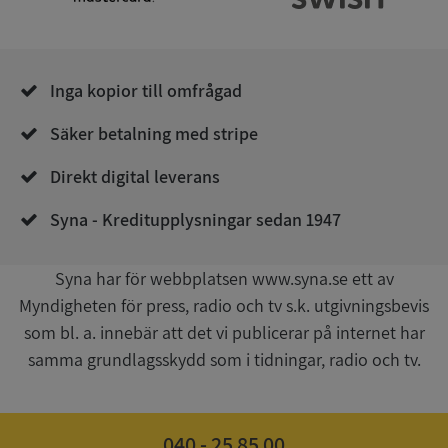
__RequestVerificationToken
Session
Microsoft
Corporation
de.syna.se
Inga kopior till omfrågad
Säker betalning med stripe
Direkt digital leverans
Syna - Kreditupplysningar sedan 1947
Google
Privacy Policy
Syna har för webbplatsen www.syna.se ett av
VISITOR_PRIVACY_METADATA
5 månader
YouTube
4 veckor
.youtube.com
Myndigheten för press, radio och tv s.k. utgivningsbevis
som bl. a. innebär att det vi publicerar på internet har
samma grundlagsskydd som i tidningar, radio och tv.
040 - 25 85 00