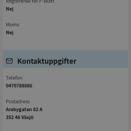
registrerad för F-skatt
Nej
Moms
Nej
Kontaktuppgifter
telefon
0470788886
Postadress
Arabygatan 82 A
352 46 Växjö