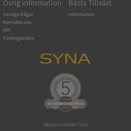
Övrig information
Bästa Tillväxt
Vanliga frågor
Information
Kontakta oss
API
Företagsindex
CookieScriptConsent
1 år 1
CookieScript
månad
.syna.se
_GRECAPTCHA
5 månader
Google LLC
4 veckor
www.google.com
AB Syna (556049-7314)
ASP.NET_SessionId
Session
Microsoft
Corporation