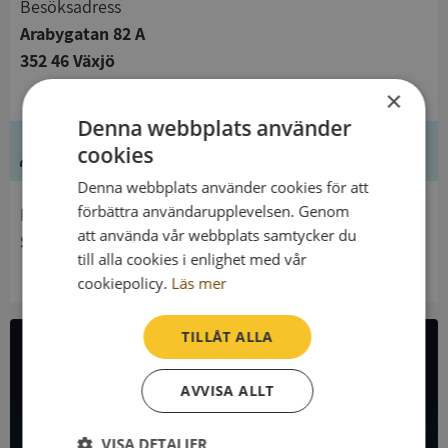
Besöksadress
Arabygatan 82 A
352 46 Växjö
×
Denna webbplats använder
Ledning
cookies
Denna webbplats använder cookies för att
förbättra användarupplevelsen. Genom
Innehavare
att använda vår webbplats samtycker du
Samordningsförbundet Värend
till alla cookies i enlighet med vår
cookiepolicy.
Läs mer
TILLÅT ALLA
All företagsdata i API
AVVISA ALLT
Få all denna företagsinformation i Syna API
VISA DETALJER