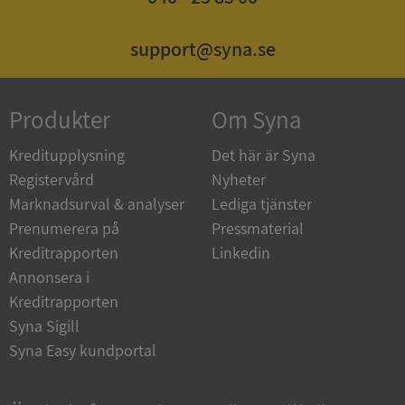
ASP.NET_SessionId
Session
Microsoft
support@syna.se
Corporation
de.syna.se
Produkter
Om Syna
Kreditupplysning
Det här är Syna
Registervård
Nyheter
ARRAffinity
Session
Microsoft
Corporation
Marknadsurval & analyser
Lediga tjänster
.syna.se
Prenumerera på
Pressmaterial
Kreditrapporten
Linkedin
Annonsera i
Kreditrapporten
Syna Sigill
Syna Easy kundportal
__RequestVerificationToken
Session
Microsoft
Corporation
upplysningar.syna.se