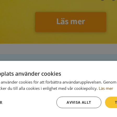
plats använder cookies
Postadress
använder cookies för att förbättra användarupplevelsen. Genom 
Skaraborgsvägen 1 C Vån 4
er du till alla cookies i enlighet med vår cookiepolicy.
Läs mer
506 30 Borås
ER
AVVISA ALLT
T