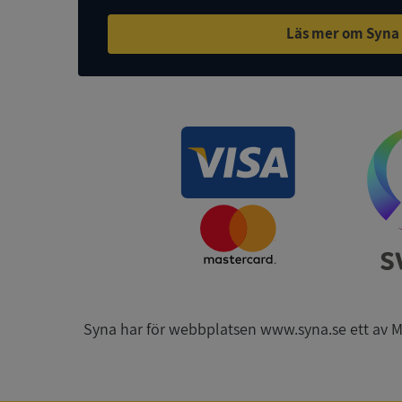
Läs mer om Syna
ASP.NET_SessionId
ARRAffinity
__RequestVerificat
CookieScriptConse
Syna har för webbplatsen www.syna.se ett av Mynd
_GRECAPTCHA