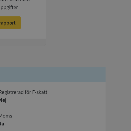
uppgifter
rapport
registrerad för F-skatt
Nej
Moms
Ja