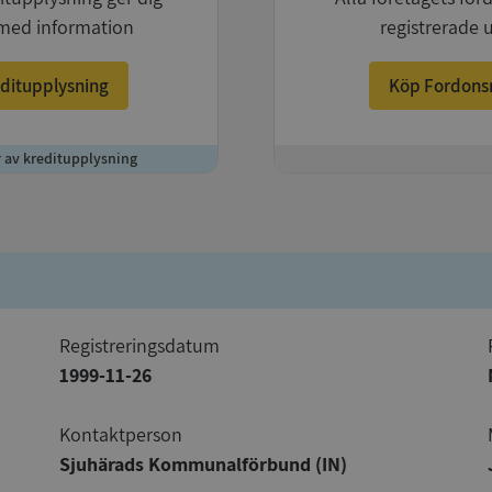
med information
registrerade 
ditupplysning
Köp Fordons
r av kreditupplysning
+
registreringsdatum
1999-11-26
Kontaktperson
Sjuhärads Kommunalförbund (IN)