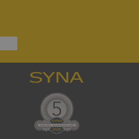
ck och utför
en använder
 som
han besökte
om ställs av
P.NET MVC-teknik.
hörig publicering
 som förfalskning
ller ingen
rstörs när
som värdplattform
g, säkerställer
n en besökares
ma server i
ck och utför
en använder
 som
han besökte
eskrivning