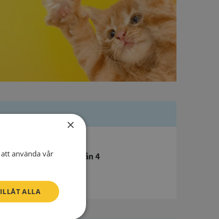
×
Besöksadress
att använda vår
Skaraborgsvägen 1 C Vån 4
506 30 Borås
ILLÅT ALLA