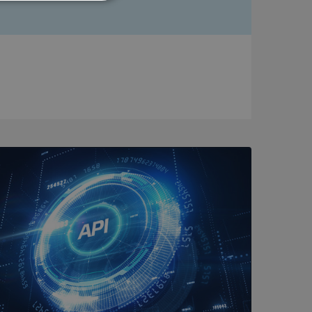
Oklassificerade
bbplatsen kan inte
om ställs av
P.NET MVC-teknik.
hörig publicering
 som förfalskning
ller ingen
rstörs när
a användarens
s interaktion med
ifter om besökarens