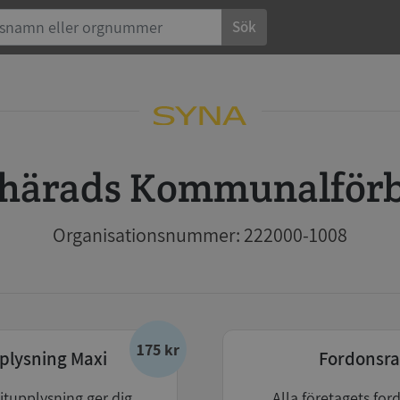
Sök
juhärads Kommunalför
Organisationsnummer: 222000-1008
175 kr
plysning Maxi
Fordonsra
itupplysning ger dig
Alla företagets for