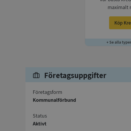
maximalt 
Köp Kre
+ Se alla type
Företagsuppgifter
företagsform
Kommunalförbund
status
Aktivt