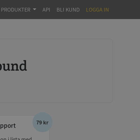
PRODUKTER
API
BLI KUND
LOGGA IN
bund
79 kr
pport
don i lista med