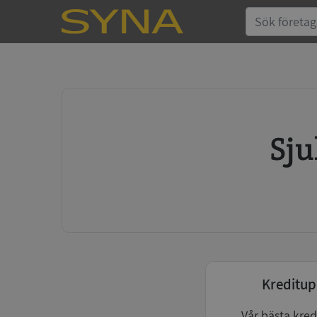
S
Kreditup
Vår bästa kred