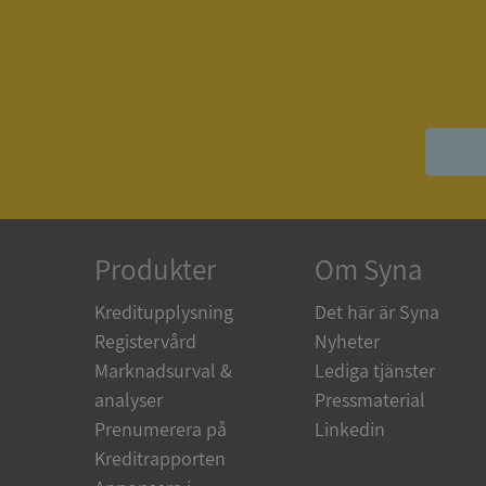
ASP.NET_SessionId
__RequestVerificat
ARRAffinitySameSit
Produkter
Om Syna
Kreditupplysning
Det här är Syna
Registervård
Nyheter
ASP.NET_SessionId
Marknadsurval &
Lediga tjänster
analyser
Pressmaterial
Prenumerera på
Linkedin
Kreditrapporten
Namn