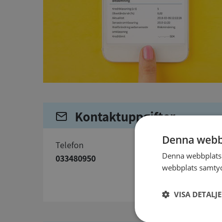
Kontaktuppgifter
Denna webb
telefon
Denna webbplats 
033480950
webbplats samtyck
VISA DETALJ