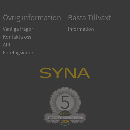
ARRAffinity
Session
Microsoft
Corporation
.syna.se
Övrig information
Bästa Tillväxt
Vanliga frågor
Information
Kontakta oss
API
Företagsindex
__RequestVerificationToken
Session
Microsoft
Corporation
upplysningar.syna.se
CookieScriptConsent
1 år 1
CookieScript