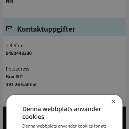
Nej
Kontaktuppgifter
telefon
0480448330
Postadress
Box 601
391 26 Kalmar
×
Denna webbplats använder
cookies
All företagsdata i API
Denna webbplats använder cookies för att