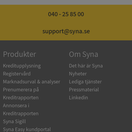
040 - 25 85 00
Google
Privacy Policy
VISITOR_PRIVACY_METADATA
5 månader
YouTube
support@syna.se
4 veckor
.youtube.com
Produkter
Om Syna
Kreditupplysning
Det här är Syna
Registervård
Nyheter
Marknadsurval & analyser
Lediga tjänster
ASP.NET_SessionId
Session
Microsoft
Prenumerera på
Pressmaterial
Corporation
de.syna.se
Kreditrapporten
Linkedin
Annonsera i
Kreditrapporten
Syna Sigill
Syna Easy kundportal