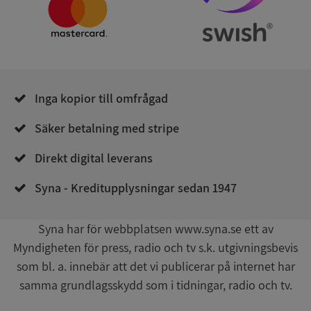
Strikt nödvändigt
Prestanda
Inriktning
Funktioner
Oklassificerade
Inga kopior till omfrågad
Strikt nödvändiga kakor tillåter
kärnwebbplatsfunktioner som användarinloggning
och kontohantering. Webbplatsen kan inte
Säker betalning med stripe
användas ordentligt utan strikt nödvändiga cookies.
Leverantör
/
Direkt digital leverans
Namn
Utgån
Domän
Syna - Kreditupplysningar sedan 1947
__RequestVerificationToken
Session
Microsoft
Corporation
de.syna.se
Syna har för webbplatsen www.syna.se ett av
Myndigheten för press, radio och tv s.k. utgivningsbevis
som bl. a. innebär att det vi publicerar på internet har
samma grundlagsskydd som i tidningar, radio och tv.