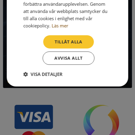
förbättra användarupplevelsen. Genom
Få all denna företagsinformation i Syna API
att använda vår webbplats samtycker du
till alla cookies i enlighet med vår
Syna API är ett blixtsnabbt API där du kan hämta
cookiepolicy.
Läs mer
registrerade företagsuppgifter, betalningsanmärkningar,
skatteuppgifter och mycket mer på alla Sveriges företag
och personer.
TILLÅT ALLA
Denna sida använder Syna API. Bli kund idag och kom igång
AVVISA ALLT
direkt!
VISA DETALJER
Läs mer om Syna API
Strikt
Prestanda
Inriktning
nödvändigt
Funktioner
Oklassificerade