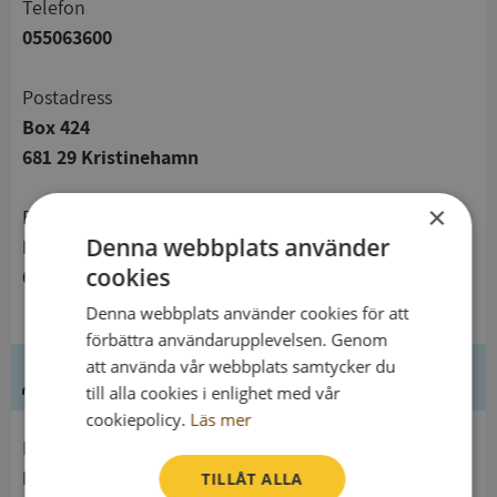
telefon
055063600
Postadress
Box 424
681 29 Kristinehamn
×
Besöksadress
Denna webbplats använder
Brandkårsvägen 2
cookies
681 30 Kristinehamn
Denna webbplats använder cookies för att
förbättra användarupplevelsen. Genom
att använda vår webbplats samtycker du
Ledning
till alla cookies i enlighet med vår
cookiepolicy.
Läs mer
Innehavare
Bergslagens Räddningstjänst
TILLÅT ALLA