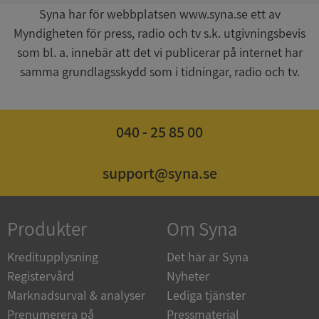
Syna har för webbplatsen www.syna.se ett av
Myndigheten för press, radio och tv s.k. utgivningsbevis
som bl. a. innebär att det vi publicerar på internet har
samma grundlagsskydd som i tidningar, radio och tv.
ASP.NET_SessionId
Session
Microsoft
Corporation
de.syna.se
040 - 25 85 00
support@syna.se
ARRAffinity
Session
Microsoft
Produkter
Om Syna
Corporation
.syna.se
Kreditupplysning
Det här är Syna
Registervård
Nyheter
Marknadsurval & analyser
Lediga tjänster
Prenumerera på
Pressmaterial