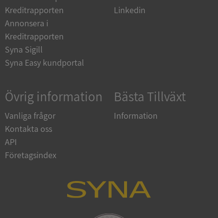
Kreditrapporten
Linkedin
__RequestVerificationToken
Session
Microsoft
Annonsera i
Corporation
upplysningar.syna.se
Kreditrapporten
Syna Sigill
Syna Easy kundportal
Övrig information
Bästa Tillväxt
Vanliga frågor
Information
Kontakta oss
CookieScriptConsent
1 år 1
CookieScript
API
månad
.syna.se
Företagsindex
_GRECAPTCHA
5 månader
Google LLC
4 veckor
www.google.com