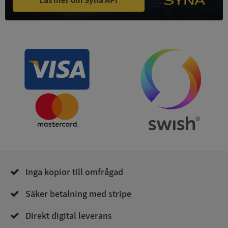
Läs mer om Syna API
Strikt nödvändiga kakor tillåter
kärnwebbplatsfunktioner som användarinloggning
och kontohantering. Webbplatsen kan inte
användas ordentligt utan strikt nödvändiga cookies.
Leverantör
/
Namn
Utgån
Domän
__RequestVerificationToken
Session
Microsoft
Corporation
de.syna.se
Inga kopior till omfrågad
Säker betalning med stripe
Google
Privacy Policy
VISITOR_PRIVACY_METADATA
5 månader
YouTube
Direkt digital leverans
4 veckor
.youtube.com