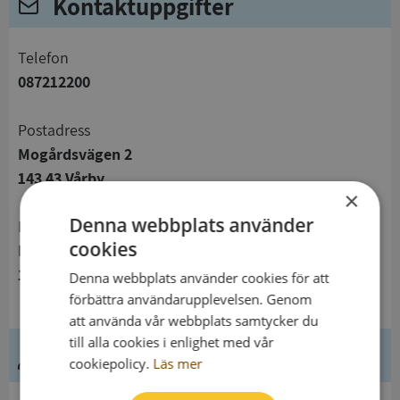
Kontaktuppgifter
telefon
087212200
Postadress
Mogårdsvägen 2
143 43 Vårby
×
Denna webbplats använder
Besöksadress
cookies
Mogårdsvägen 2
143 43 Vårby
Denna webbplats använder cookies för att
förbättra användarupplevelsen. Genom
att använda vår webbplats samtycker du
till alla cookies i enlighet med vår
Ledning
cookiepolicy.
Läs mer