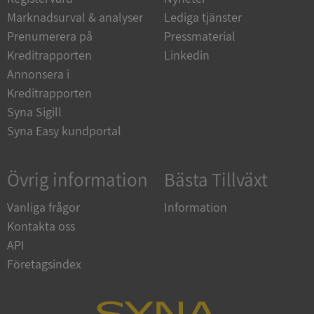
Marknadsurval & analyser
Lediga tjänster
Prenumerera på
Pressmaterial
__RequestVerificationToken
Session
Microsoft
Kreditrapporten
Linkedin
Corporation
upplysningar.syna.se
Annonsera i
Kreditrapporten
Syna Sigill
Syna Easy kundportal
Övrig information
Bästa Tillväxt
Vanliga frågor
Information
CookieScriptConsent
1 år 1
CookieScript
Kontakta oss
månad
.syna.se
API
Företagsindex