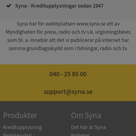
Syna - Kreditupplysningar sedan 1947
Syna har för webbplatsen www.syna.se ett av
Myndigheten för press, radio och tv s.k. utgivningsbevis
som bl. a. innebär att det vi publicerar på internet har
samma grundlagsskydd som i tidningar, radio och tv.
ASP.NET_SessionId
Session
Microsoft
Corporation
de.syna.se
040 - 25 85 00
support@syna.se
ARRAffinity
Session
Microsoft
Corporation
.syna.se
Produkter
Om Syna
Kreditupplysning
Det här är Syna
Registervård
Nyheter