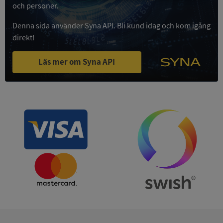
Strikt
Prestanda
Inriktning
och personer.
nödvändigt
Denna sida använder Syna API. Bli kund idag och kom igång
direkt!
Funktioner
Oklassificerade
Läs mer om Syna API
Strikt nödvändigt
Prestanda
Inriktning
Funktioner
Oklassificerade
Strikt nödvändiga kakor tillåter
kärnwebbplatsfunktioner som användarinloggning
och kontohantering. Webbplatsen kan inte
användas ordentligt utan strikt nödvändiga cookies.
Leverantör
/
Namn
Utgån
Domän
__RequestVerificationToken
Session
Microsoft