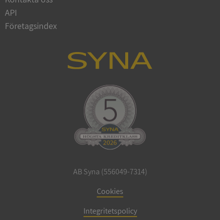
API
Företagsindex
CookieScriptConsent
1 år 1
CookieScript
månad
.syna.se
_GRECAPTCHA
5 månader
Google LLC
4 veckor
www.google.com
AB Syna (556049-7314)
Cookies
ASP.NET_SessionId
Session
Microsoft
Corporation
en.syna.se
Integritetspolicy