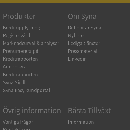
ASP.NET_SessionId
Session
Microsoft
Corporation
de.syna.se
Produkter
Om Syna
Kreditupplysning
Det här är Syna
Registervård
Nyheter
Marknadsurval & analyser
Lediga tjänster
ARRAffinity
Session
Microsoft
Prenumerera på
Pressmaterial
Corporation
.syna.se
Kreditrapporten
Linkedin
Annonsera i
Kreditrapporten
Syna Sigill
Syna Easy kundportal
__RequestVerificationToken
Session
Microsoft
Corporation
Övrig information
Bästa Tillväxt
upplysningar.syna.se
Vanliga frågor
Information
Kontakta oss