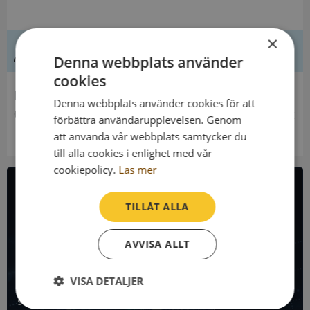
×
Ledning
Denna webbplats använder
cookies
Innehavare
Denna webbplats använder cookies för att
Ölands Kommunalförbund För Översiktlig Planering
förbättra användarupplevelsen. Genom
att använda vår webbplats samtycker du
till alla cookies i enlighet med vår
cookiepolicy.
Läs mer
All företagsdata i API
TILLÅT ALLA
Få all denna företagsinformation i Syna API
AVVISA ALLT
Syna API är ett blixtsnabbt API där du kan hämta
VISA DETALJER
registrerade företagsuppgifter, betalningsanmärkningar,
skatteuppgifter och mycket mer på alla Sveriges företag