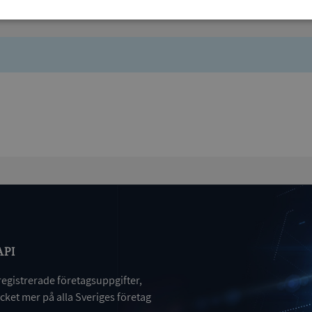
Prestanda
Inriktning
Funktioner
Strikt nödvändigt
Prestanda
Inriktning
Funktioner
Oklassificerade
kor tillåter kärnwebbplatsfunktioner som användarinloggning och kontohantering. We
utan strikt nödvändiga cookies.
Leverantör
/
Utgång
Beskrivning
Domän
ionToken
Session
Det här är en förfalskningscookie s
Microsoft
webbapplikationer byggda med AS
Corporation
API
Den är utformad för att stoppa obe
de.syna.se
av innehåll till en webbplats, känd
över flera webbplatser. Den innehå
registrerade företagsuppgifter,
information om användaren och fö
webbläsaren stängs.
ket mer på alla Sveriges företag
METADATA
5 månader
Denna cookie används för att lagr
YouTube