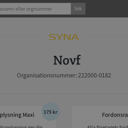
Sök
Novf
Organisationsnummer: 222000-0182
175 kr
plysning Maxi
Fordonsra
itupplysning ger dig
Alla företagets for