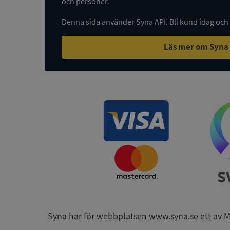
och personer.
Denna sida använder Syna API. Bli kund idag och
Läs mer om Syna
ASP.NET_SessionId
ARRAffinity
__RequestVerificat
CookieScriptConse
Syna har för webbplatsen www.syna.se ett av Mynd