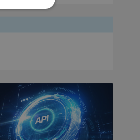
Oklassificerade
bbplatsen kan inte
om ställs av
P.NET MVC-teknik.
hörig publicering
 som förfalskning
ller ingen
rstörs när
a användarens