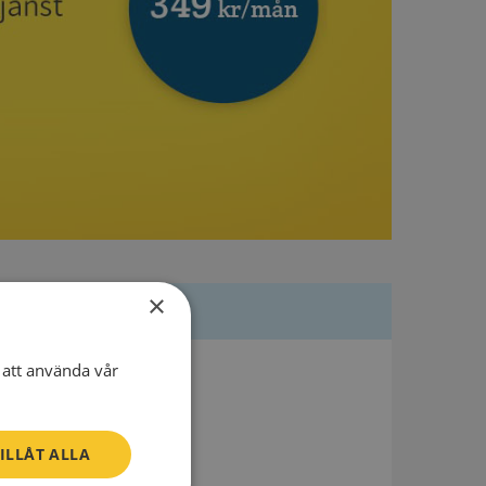
×
att använda vår
Besöksadress
Larslund vattenverk
611 92 Nyköping
ILLÅT ALLA