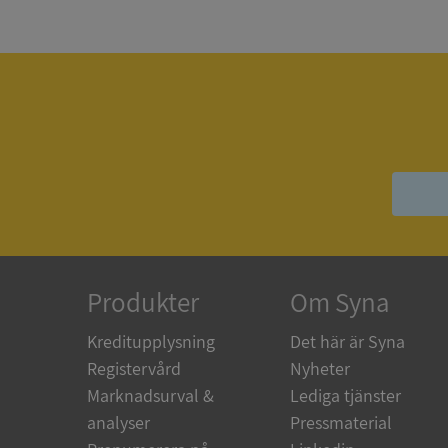
_GRECAPTCHA
ASP.NET_SessionId
__RequestVerificat
ARRAffinitySameSit
Produkter
Om Syna
Kreditupplysning
Det här är Syna
ASP.NET_SessionId
Registervård
Nyheter
Marknadsurval &
Lediga tjänster
analyser
Pressmaterial