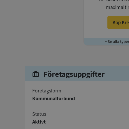
maximalt 
Köp Kre
+ Se alla type
Företagsuppgifter
företagsform
Kommunalförbund
status
Aktivt