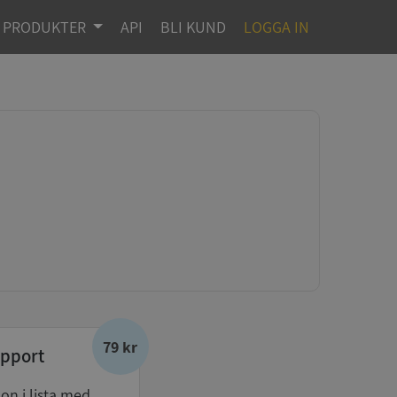
PRODUKTER
API
BLI KUND
LOGGA IN
79 kr
pport
don i lista med