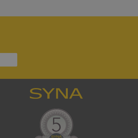
ödvändig cookie
att tillhandahålla
ck och utför
en använder
 som
han besökte
om ställs av
P.NET MVC-teknik.
hörig publicering
 som förfalskning
ller ingen
rstörs när
som värdplattform
g, säkerställer
n en besökares
ma server i
ck och utför
en använder
 som
han besökte