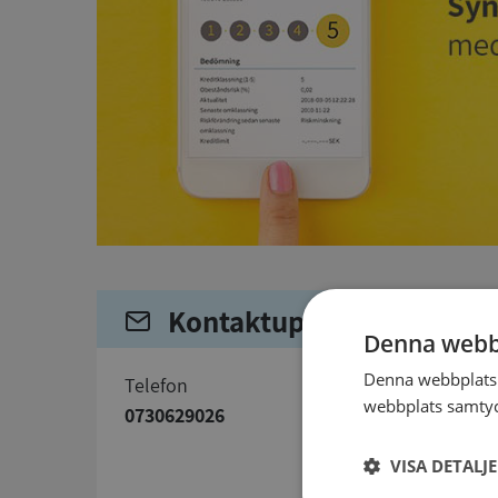
Kontaktuppgifter
Denna webb
Denna webbplats 
telefon
webbplats samtyck
0730629026
VISA DETALJ