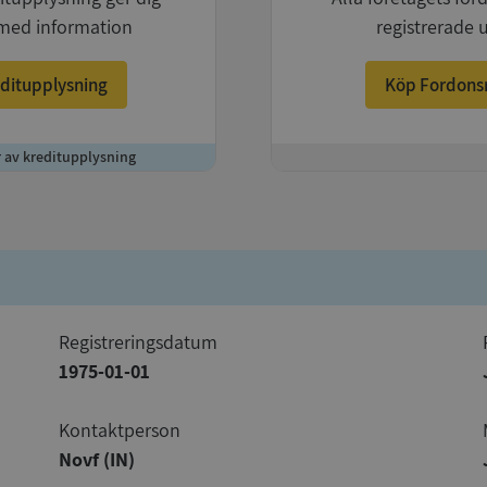
med information
registrerade 
ditupplysning
Köp Fordons
r av kreditupplysning
+
registreringsdatum
1975-01-01
Kontaktperson
Novf (IN)