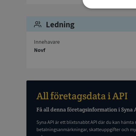
Strikt
nödvändigt
Ledning
Innehavare
Novf
Strikt nödvändiga ka
användas ordentligt 
Namn
All företagsdata i API
__RequestVerificat
Få all denna företagsinformation i Syna 
Syna API är ett blixtsnabbt API där du kan hämta 
betalningsanmärkningar, skatteuppgifter och myc
VISITOR_PRIVACY_