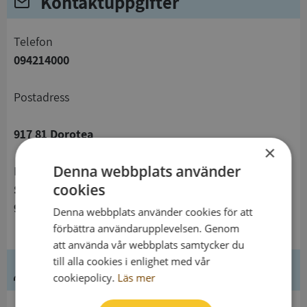
Kontaktuppgifter
telefon
094214000
Postadress
917 81 Dorotea
×
Denna webbplats använder
Besöksadress
cookies
Storgatan 42
917 32 Dorotea
Denna webbplats använder cookies för att
förbättra användarupplevelsen. Genom
att använda vår webbplats samtycker du
till alla cookies i enlighet med vår
Ledning
cookiepolicy.
Läs mer