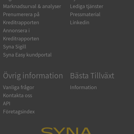
Marknadsurval & analyser
Lediga tjänster
Prenumerera på
Pressmaterial
__RequestVerificationToken
Session
Microsoft
Kreditrapporten
Linkedin
Corporation
upplysningar.syna.se
Annonsera i
Kreditrapporten
Syna Sigill
Syna Easy kundportal
Övrig information
Bästa Tillväxt
Vanliga frågor
Information
CookieScriptConsent
1 år 1
CookieScript
Kontakta oss
månad
.syna.se
API
Företagsindex