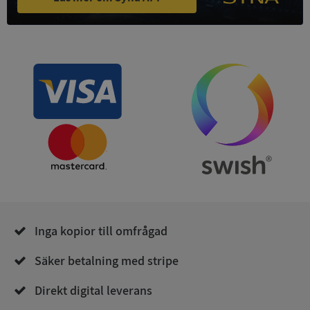
Strikt nödvändiga kakor tillåter
kärnwebbplatsfunktioner som användarinloggning
och kontohantering. Webbplatsen kan inte
användas ordentligt utan strikt nödvändiga cookies.
Leverantör
/
Namn
Utgån
Domän
__RequestVerificationToken
Session
Microsoft
Corporation
de.syna.se
Inga kopior till omfrågad
Säker betalning med stripe
Google
Privacy Policy
VISITOR_PRIVACY_METADATA
5 månader
YouTube
Direkt digital leverans
4 veckor
.youtube.com