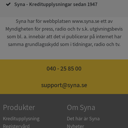
Syna - Kreditupplysningar sedan 1947
Syna har för webbplatsen www.syna.se ett av
Myndigheten för press, radio och tv s.k. utgivningsbevis
som bl. a. innebär att det vi publicerar på internet har
samma grundlagsskydd som i tidningar, radio och tv.
ASP.NET_SessionId
Session
Microsoft
Corporation
de.syna.se
040 - 25 85 00
support@syna.se
ARRAffinity
Session
Microsoft
Corporation
.syna.se
Produkter
Om Syna
Kreditupplysning
Det här är Syna
Registervård
Nyheter