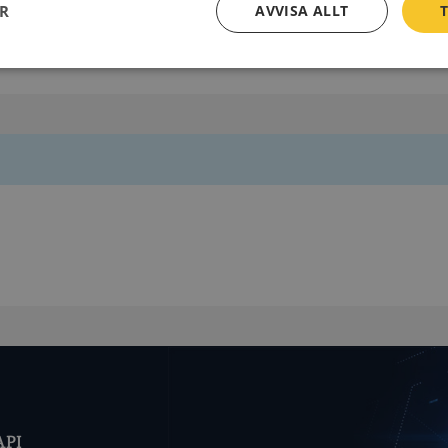
ER
AVVISA ALLT
T
811 80 Sandviken
Prestanda
Inriktning
Funktioner
Strikt nödvändigt
Prestanda
Inriktning
Funktioner
Oklassificerade
kor tillåter kärnwebbplatsfunktioner som användarinloggning och kontohantering. We
utan strikt nödvändiga cookies.
Leverantör
/
Utgång
Beskrivning
Domän
ionToken
Session
Det här är en förfalskningscookie s
Microsoft
webbapplikationer byggda med AS
Corporation
Den är utformad för att stoppa obe
de.syna.se
av innehåll till en webbplats, känd
över flera webbplatser. Den innehå
API
information om användaren och fö