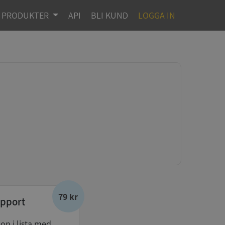
PRODUKTER
API
BLI KUND
LOGGA IN
79 kr
pport
don i lista med