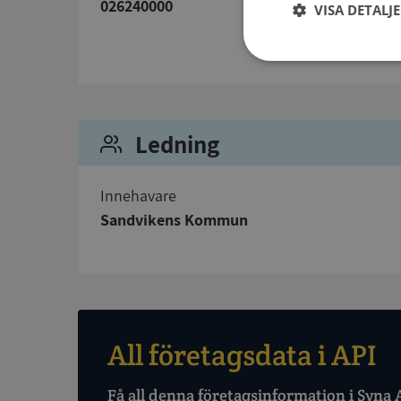
026240000
VISA DETALJ
Strikt
nödvändigt
Ledning
Innehavare
Sandvikens Kommun
Strikt nödvändiga ka
användas ordentligt 
Namn
__RequestVerificat
All företagsdata i API
Få all denna företagsinformation i Syna 