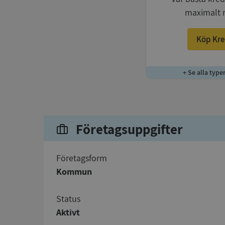
maximalt 
Köp Kre
+ Se alla type
Företagsuppgifter
företagsform
Kommun
status
Aktivt