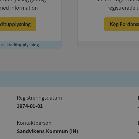
med information
registrerade 
ditupplysning
Köp Fordons
r av kreditupplysning
+
registreringsdatum
1974-01-01
Kontaktperson
Sandvikens Kommun (IN)