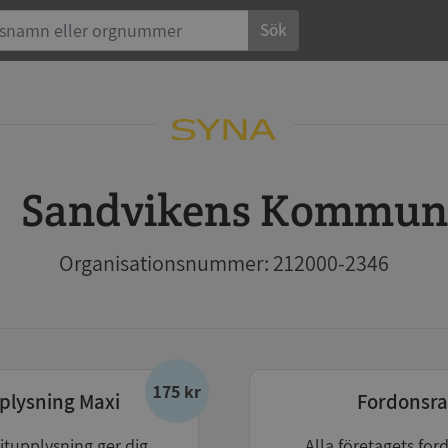
Sök
Sandvikens Kommun
Organisationsnummer: 212000-2346
175 kr
plysning Maxi
Fordonsra
itupplysning ger dig
Alla företagets for