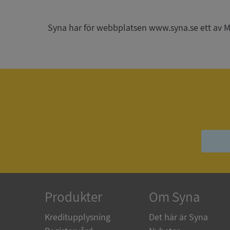
_GRECAPTCHA
Syna har för webbplatsen www.syna.se ett av Mynd
ASP.NET_SessionId
__RequestVerificat
ARRAffinitySameSit
Produkter
Om Syna
ASP.NET_SessionId
Kreditupplysning
Det här är Syna