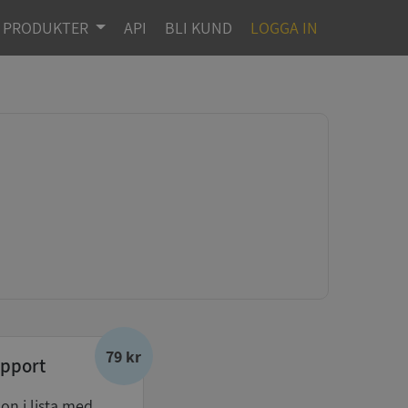
PRODUKTER
API
BLI KUND
LOGGA IN
79 kr
pport
don i lista med