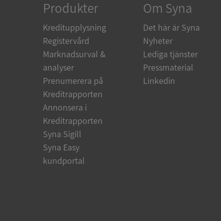
Produkter
Om Syna
Kreditupplysning
Det här är Syna
Registervård
Nyheter
Namn
Marknadsurval &
Lediga tjänster
Namn
__Secure-YNID
analyser
Pressmaterial
Namn
__Secure-ROLLOU
Prenumerera på
Linkedin
_ga
VISITOR_INFO1_LIV
Kreditrapporten
Annonsera i
Kreditrapporten
_gcl_au
Syna Sigill
_ga_500HK9YKMV
Syna Easy
YSC
kundportal