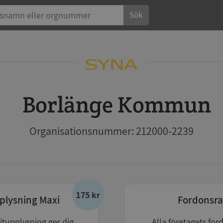
Sök
Borlänge Kommun
Organisationsnummer: 212000-2239
175 kr
plysning Maxi
Fordonsra
itupplysning ger dig
Alla företagets for