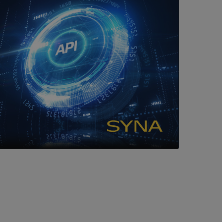
 som förfalskning
ller ingen
rstörs när
a användarens
s interaktion med
ifter om besökarens
 och inställningar,
nser hedras i
ck och utför
en använder
 som
han besökte
tser som körs på
Den används för
ställa att
as till samma server
om ställs av
P.NET MVC-teknik.
hörig publicering
 som förfalskning
ller ingen
rstörs när