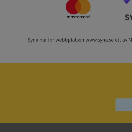
CookieScriptConse
_GRECAPTCHA
Syna har för webbplatsen www.syna.se ett av Mynd
ASP.NET_SessionId
__RequestVerificat
ARRAffinitySameSit
ASP.NET_SessionId