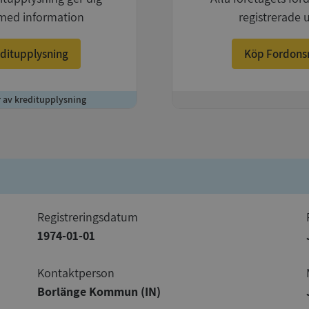
med information
registrerade 
ditupplysning
Köp Fordons
r av kreditupplysning
+
registreringsdatum
1974-01-01
Kontaktperson
Borlänge Kommun (IN)