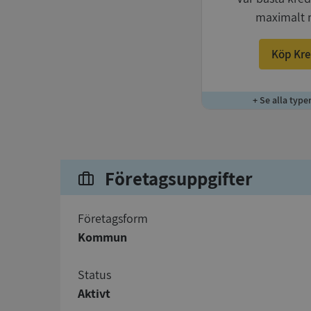
maximalt 
Köp Kre
+ Se alla type
Företagsuppgifter
företagsform
Kommun
status
Aktivt