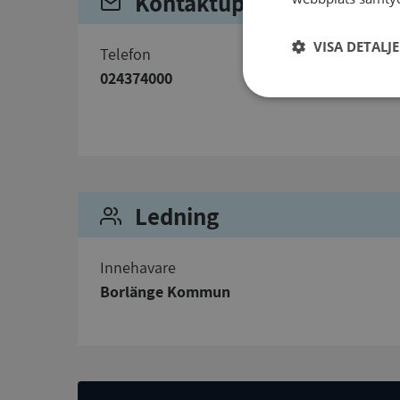
Kontaktuppgifter
VISA DETALJ
telefon
024374000
Strikt
nödvändigt
Ledning
Innehavare
Strikt nödvändiga ka
användas ordentligt 
Borlänge Kommun
Namn
__RequestVerificat