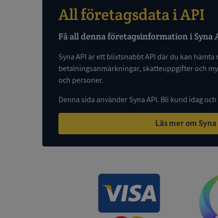
All företagsdata i API
Få all denna företagsinformation i Syna 
VISITOR_PRIVACY_
Syna API är ett blixtsnabbt API där du kan hämta 
betalningsanmärkningar, skatteuppgifter och myc
och personer.
ASP.NET_SessionId
Denna sida använder Syna API. Bli kund idag och
Läs mer om Syna
ARRAffinity
__RequestVerificat