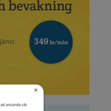
×
att använda vår