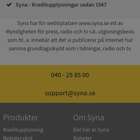
Syna - Kreditupplysningar sedan 1947
Syna har för webbplatsen www.syna.se ett av
Myndigheten för press, radio och tv s.k. utgivningsbevis
som bl. a. innebär att det vi publicerar på internet har
samma grundlagsskydd som i tidningar, radio och tv.
ASP.NET_SessionId
Session
Microsoft
Corporation
de.syna.se
040 - 25 85 00
support@syna.se
ARRAffinity
Session
Microsoft
Corporation
.syna.se
Produkter
Om Syna
Kreditupplysning
Det här är Syna
Registervård
Nyheter