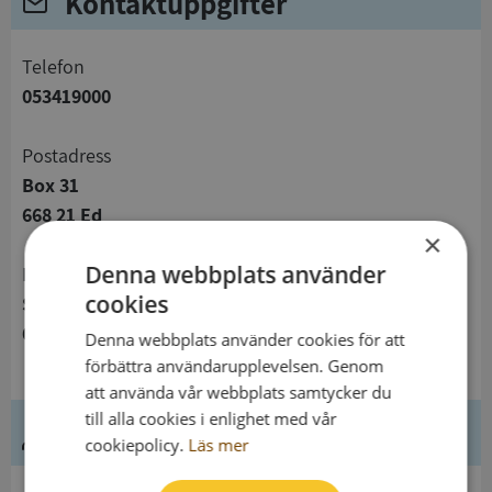
Kontaktuppgifter
telefon
053419000
Postadress
Box 31
668 21 Ed
×
Denna webbplats använder
Besöksadress
cookies
Storgatan 27
668 30 Ed
Denna webbplats använder cookies för att
förbättra användarupplevelsen. Genom
att använda vår webbplats samtycker du
till alla cookies i enlighet med vår
Ledning
cookiepolicy.
Läs mer