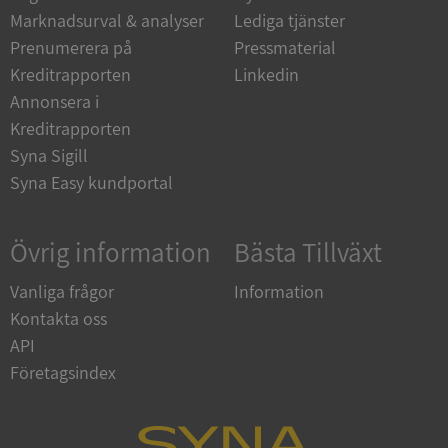
Marknadsurval & analyser
Lediga tjänster
Prenumerera på
Pressmaterial
__RequestVerificationToken
Session
Microsoft
Kreditrapporten
Linkedin
Corporation
upplysningar.syna.se
Annonsera i
Kreditrapporten
Syna Sigill
Syna Easy kundportal
Övrig information
Bästa Tillväxt
Vanliga frågor
Information
CookieScriptConsent
1 år 1
CookieScript
Kontakta oss
månad
.syna.se
API
Företagsindex