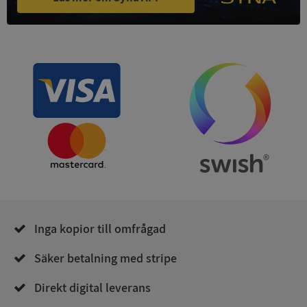
Strikt nödvändiga kakor tillåter
kärnwebbplatsfunktioner som användarinloggning
och kontohantering. Webbplatsen kan inte
användas ordentligt utan strikt nödvändiga cookies.
Leverantör
/
Namn
Utgån
Domän
__RequestVerificationToken
Session
Microsoft
Corporation
de.syna.se
Inga kopior till omfrågad
Säker betalning med stripe
Google
Privacy Policy
VISITOR_PRIVACY_METADATA
5 månader
YouTube
Direkt digital leverans
4 veckor
.youtube.com