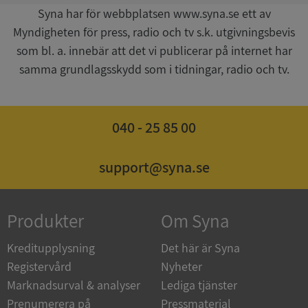
Syna har för webbplatsen www.syna.se ett av
Myndigheten för press, radio och tv s.k. utgivningsbevis
som bl. a. innebär att det vi publicerar på internet har
samma grundlagsskydd som i tidningar, radio och tv.
ASP.NET_SessionId
Session
Microsoft
Corporation
de.syna.se
040 - 25 85 00
support@syna.se
ARRAffinity
Session
Microsoft
Produkter
Om Syna
Corporation
.syna.se
Kreditupplysning
Det här är Syna
Registervård
Nyheter
Marknadsurval & analyser
Lediga tjänster
Prenumerera på
Pressmaterial