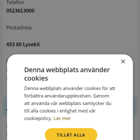
telefon
0523613000
Postadress
453 80 Lysekil
×
Besöksadress
Denna webbplats använder
Kungsgatan 46
cookies
453 33 Lysekil
Denna webbplats använder cookies för att
förbättra användarupplevelsen. Genom
att använda vår webbplats samtycker du
Ledning
till alla cookies i enlighet med vår
cookiepolicy.
Läs mer
Innehavare
Lysekils Kommun
TILLÅT ALLA