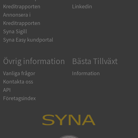
Kreditrapporten
Linkedin
__RequestVerificationToken
Session
Microsoft
Annonsera i
Corporation
upplysningar.syna.se
Kreditrapporten
Syna Sigill
Syna Easy kundportal
Övrig information
Bästa Tillväxt
Vanliga frågor
Information
Kontakta oss
CookieScriptConsent
1 år 1
CookieScript
API
månad
.syna.se
Företagsindex
_GRECAPTCHA
5 månader
Google LLC
4 veckor
www.google.com