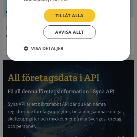
Ledning
TILLÅT ALLA
Innehavare
AVVISA ALLT
Göteborgs Kommun
VISA DETALJER
Strikt
Prestanda
Inriktning
nödvändigt
All företagsdata i API
Funktioner
Oklassificerade
Få all denna företagsinformation i Syna API
Syna API är ett blixtsnabbt API där du kan hämta
registrerade företagsuppgifter, betalningsanmärkningar,
skatteuppgifter och mycket mer på alla Sveriges företag
och personer.
Strikt nödvändigt
Prestanda
Inriktning