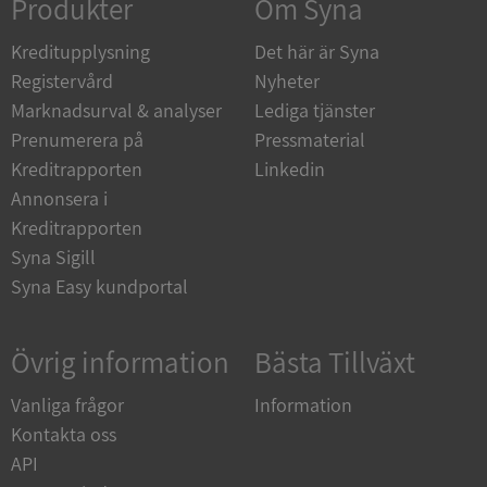
Produkter
Om Syna
Kreditupplysning
Det här är Syna
Registervård
Nyheter
Marknadsurval & analyser
Lediga tjänster
__RequestVerificationToken
Session
Microsoft
Corporation
Prenumerera på
Pressmaterial
upplysningar.syna.se
Kreditrapporten
Linkedin
Annonsera i
Kreditrapporten
Syna Sigill
Syna Easy kundportal
Övrig information
Bästa Tillväxt
CookieScriptConsent
1 år 1
CookieScript
månad
.syna.se
Vanliga frågor
Information
Kontakta oss
API