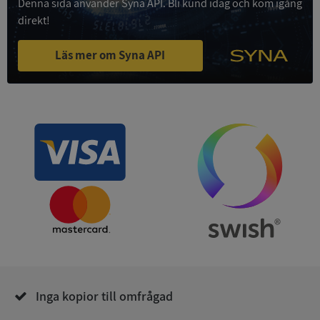
Denna sida använder Syna API. Bli kund idag och kom igång
Funktioner
Oklassificerade
direkt!
Strikt nödvändiga kakor tillåter
kärnwebbplatsfunktioner som användarinloggning
Läs mer om Syna API
och kontohantering. Webbplatsen kan inte
användas ordentligt utan strikt nödvändiga cookies.
Leverantör
/
Namn
Utgån
Domän
__RequestVerificationToken
Session
Microsoft
Corporation
de.syna.se
Inga kopior till omfrågad
Google
Privacy Policy
VISITOR_PRIVACY_METADATA
5 månader
YouTube