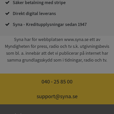
Säker betalning med stripe
4 veckor
.youtube.com
Direkt digital leverans
Syna - Kreditupplysningar sedan 1947
Syna har för webbplatsen www.syna.se ett av
Myndigheten för press, radio och tv s.k. utgivningsbevis
som bl. a. innebär att det vi publicerar på internet har
ASP.NET_SessionId
Session
Microsoft
Corporation
samma grundlagsskydd som i tidningar, radio och tv.
de.syna.se
040 - 25 85 00
ARRAffinity
Session
Microsoft
support@syna.se
Corporation
.syna.se