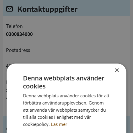
Kontaktuppgifter
telefon
0300834000
Postadress
434 81 Kungsbacka
×
Denna webbplats använder
Besöksadress
cookies
Storgatan 37
Denna webbplats använder cookies för att
434 32 Kungsbacka
förbättra användarupplevelsen. Genom
att använda vår webbplats samtycker du
till alla cookies i enlighet med vår
cookiepolicy.
Läs mer
Ledning