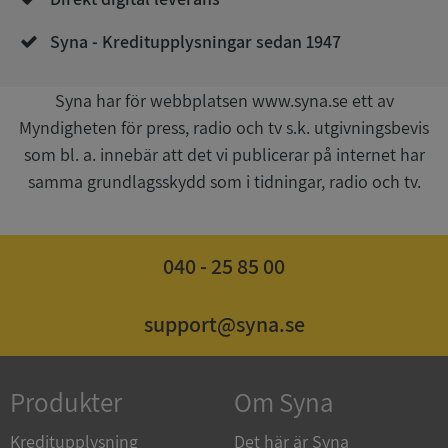
Syna - Kreditupplysningar sedan 1947
Syna har för webbplatsen www.syna.se ett av
Myndigheten för press, radio och tv s.k. utgivningsbevis
som bl. a. innebär att det vi publicerar på internet har
samma grundlagsskydd som i tidningar, radio och tv.
ASP.NET_SessionId
Session
Microsoft
Corporation
de.syna.se
040 - 25 85 00
support@syna.se
ARRAffinity
Session
Microsoft
Corporation
.syna.se
Produkter
Om Syna
Kreditupplysning
Det här är Syna