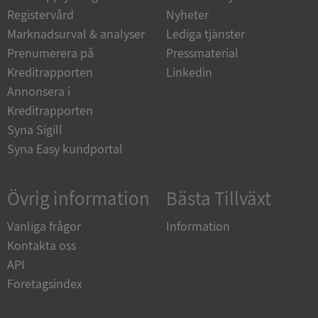
Registervård
Nyheter
Marknadsurval & analyser
Lediga tjänster
Prenumerera på
Pressmaterial
__RequestVerificationToken
Session
Microsoft
Corporation
Kreditrapporten
Linkedin
upplysningar.syna.se
Annonsera i
Kreditrapporten
Syna Sigill
Syna Easy kundportal
Övrig information
Bästa Tillväxt
Vanliga frågor
Information
CookieScriptConsent
1 år 1
CookieScript
månad
.syna.se
Kontakta oss
API
Företagsindex