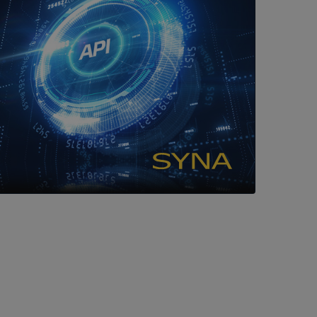
ller ingen
rstörs när
a användarens
s interaktion med
ifter om besökarens
 och inställningar,
nser hedras i
ck och utför
en använder
 som
han besökte
tser som körs på
Den används för
ställa att
as till samma server
om ställs av
P.NET MVC-teknik.
hörig publicering
 som förfalskning
ller ingen
rstörs när
cript.com-tjänsten