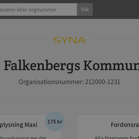
Sök
Falkenbergs Kommu
Organisationsnummer: 212000-1231
175 kr
plysning Maxi
Fordonsra
itupplysning ger dig
Alla företagets for