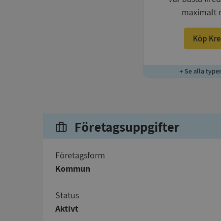
maximalt 
Köp Kre
+ Se alla type
Företagsuppgifter
företagsform
Kommun
status
Aktivt