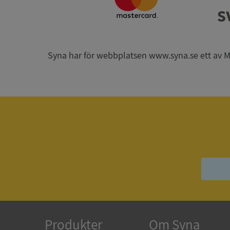
_GRECAPTCHA
Syna har för webbplatsen www.syna.se ett av Mynd
ASP.NET_SessionId
__RequestVerificat
ARRAffinitySameSit
ASP.NET_SessionId
Produkter
Om Syna