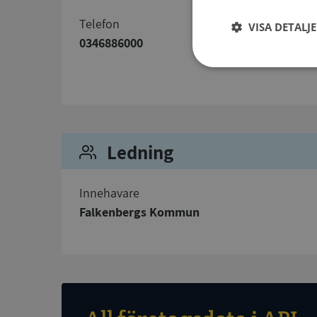
telefon
VISA DETALJ
0346886000
Strikt
nödvändigt
Ledning
Innehavare
Strikt nödvändiga ka
Falkenbergs Kommun
användas ordentligt 
Namn
__RequestVerificat