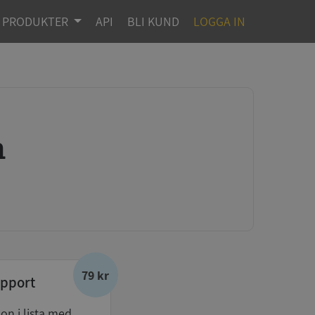
PRODUKTER
API
BLI KUND
LOGGA IN
n
79 kr
pport
don i lista med