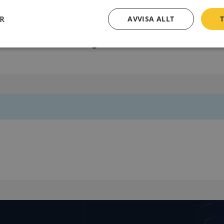
Postadress
ER
AVVISA ALLT
T
311 80 Falkenberg
Prestanda
Inriktning
Funktioner
Strikt nödvändigt
Prestanda
Inriktning
Funktioner
Oklassificerade
kor tillåter kärnwebbplatsfunktioner som användarinloggning och kontohantering. We
utan strikt nödvändiga cookies.
Leverantör
/
Utgång
Beskrivning
Domän
ionToken
Session
Det här är en förfalskningscookie s
Microsoft
webbapplikationer byggda med AS
Corporation
Den är utformad för att stoppa obe
de.syna.se
av innehåll till en webbplats, känd