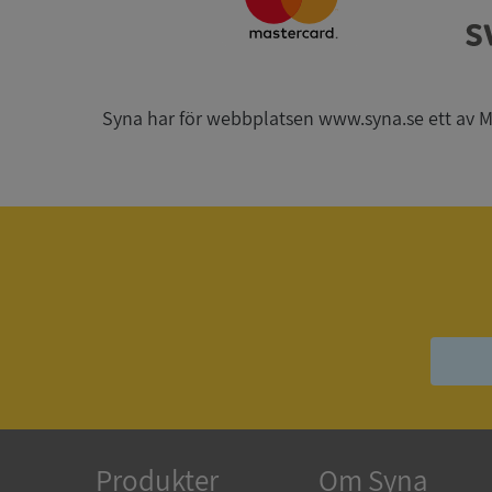
_GRECAPTCHA
Syna har för webbplatsen www.syna.se ett av Mynd
ASP.NET_SessionId
__RequestVerificat
ARRAffinitySameSit
ASP.NET_SessionId
Produkter
Om Syna