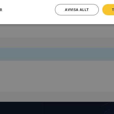
Postadress
ER
AVVISA ALLT
T
Box 53
243 21 Höör
Prestanda
Inriktning
Funktioner
Strikt nödvändigt
Prestanda
Inriktning
Funktioner
Oklassificerade
kor tillåter kärnwebbplatsfunktioner som användarinloggning och kontohantering. We
utan strikt nödvändiga cookies.
Leverantör
/
Utgång
Beskrivning
Domän
ionToken
Session
Det här är en förfalskningscookie s
Microsoft
webbapplikationer byggda med AS
Corporation
Den är utformad för att stoppa obe
de.syna.se
av innehåll till en webbplats, känd