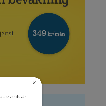
×
att använda vår