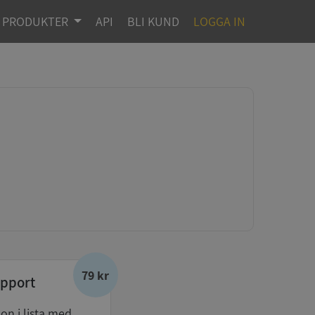
PRODUKTER
API
BLI KUND
LOGGA IN
79 kr
pport
don i lista med