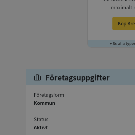
maximalt 
Köp Kre
+ Se alla type
Företagsuppgifter
företagsform
Kommun
status
Aktivt