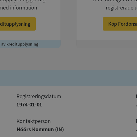
med information
registrerade 
ditupplysning
Köp Fordons
r av kreditupplysning
+
registreringsdatum
1974-01-01
Kontaktperson
Höörs Kommun (IN)