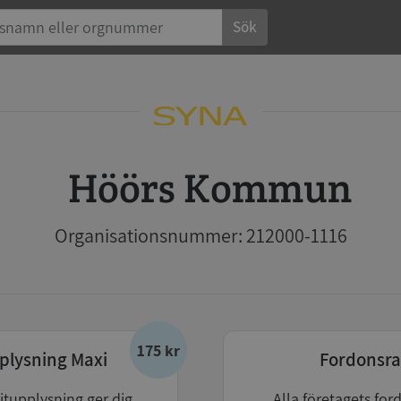
Sök
Höörs Kommun
Organisationsnummer: 212000-1116
175 kr
plysning Maxi
Fordonsra
itupplysning ger dig
Alla företagets for