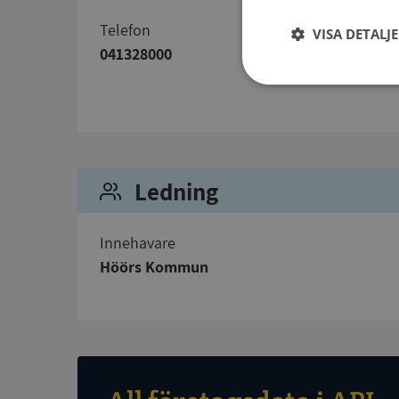
telefon
VISA DETALJ
041328000
Strikt
nödvändigt
Ledning
Innehavare
Strikt nödvändiga ka
Höörs Kommun
användas ordentligt 
Namn
__RequestVerificat