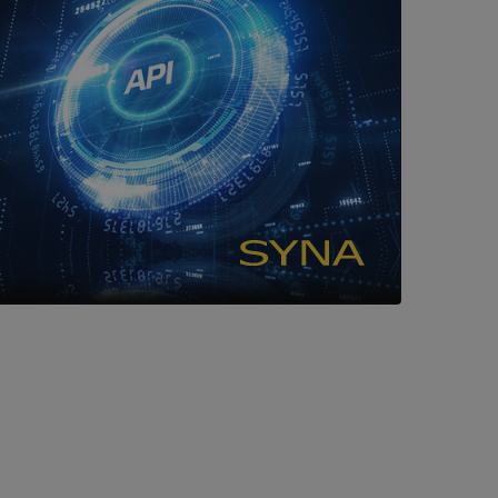
ller ingen
rstörs när
a användarens
s interaktion med
ifter om besökarens
 och inställningar,
nser hedras i
ck och utför
en använder
 som
han besökte
tser som körs på
Den används för
ställa att
as till samma server
om ställs av
P.NET MVC-teknik.
hörig publicering
 som förfalskning
ller ingen
rstörs när
cript.com-tjänsten