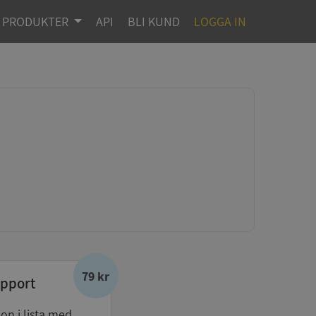
PRODUKTER
API
BLI KUND
LOGGA IN
79 kr
pport
don i lista med