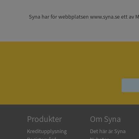
_GRECAPTCHA
Syna har för webbplatsen www.syna.se ett av Mynd
ASP.NET_SessionId
__RequestVerificat
ARRAffinitySameSit
Produkter
Om Syna
ASP.NET_SessionId
Kreditupplysning
Det här är Syna