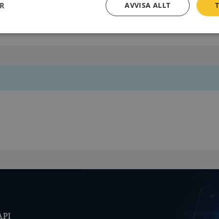
Box 52
ER
AVVISA ALLT
T
387 21 Borgholm
Prestanda
Inriktning
Funktioner
Strikt nödvändigt
Prestanda
Inriktning
Funktioner
Oklassificerade
kor tillåter kärnwebbplatsfunktioner som användarinloggning och kontohantering. We
utan strikt nödvändiga cookies.
Leverantör
/
Utgång
Beskrivning
Domän
ionToken
Session
Det här är en förfalskningscookie s
Microsoft
webbapplikationer byggda med AS
Corporation
Den är utformad för att stoppa obe
de.syna.se
av innehåll till en webbplats, känd
över flera webbplatser. Den innehå
API
information om användaren och fö