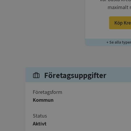
maximalt 
Köp Kre
+ Se alla type
Företagsuppgifter
företagsform
Kommun
status
Aktivt