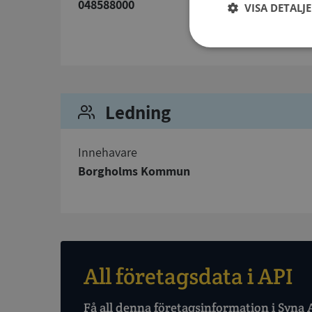
048588000
VISA DETALJ
Strikt
nödvändigt
Ledning
Innehavare
Borgholms Kommun
Strikt nödvändiga ka
användas ordentligt 
Namn
__RequestVerificat
All företagsdata i API
Få all denna företagsinformation i Syna 