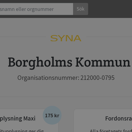
Sök
Borgholms Kommun
Organisationsnummer: 212000-0795
175 kr
plysning Maxi
Fordonsra
itupplysning ger dig
Alla företagets for