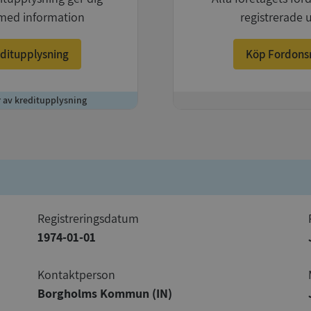
med information
registrerade 
ditupplysning
Köp Fordons
r av kreditupplysning
+
registreringsdatum
1974-01-01
Kontaktperson
Borgholms Kommun (IN)