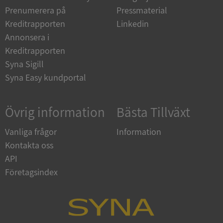
Prenumerera på
Pressmaterial
Kreditrapporten
Linkedin
__RequestVerificationToken
Session
Microsoft
Corporation
Annonsera i
upplysningar.syna.se
Kreditrapporten
Syna Sigill
Syna Easy kundportal
Övrig information
Bästa Tillväxt
Vanliga frågor
Information
Kontakta oss
CookieScriptConsent
1 år 1
CookieScript
månad
.syna.se
API
Företagsindex
_GRECAPTCHA
5 månader
Google LLC