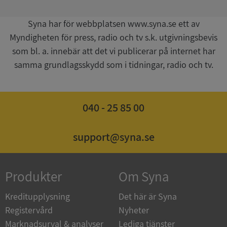
Syna har för webbplatsen www.syna.se ett av
Myndigheten för press, radio och tv s.k. utgivningsbevis
som bl. a. innebär att det vi publicerar på internet har
samma grundlagsskydd som i tidningar, radio och tv.
ASP.NET_SessionId
Session
Microsoft
Corporation
de.syna.se
040 - 25 85 00
support@syna.se
ARRAffinity
Session
Microsoft
Corporation
Produkter
Om Syna
.syna.se
Kreditupplysning
Det här är Syna
Registervård
Nyheter
Marknadsurval & analyser
Lediga tjänster