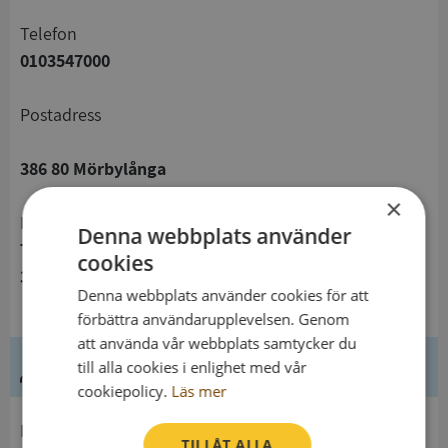
telefon
0103547000
Postadress
386 80 Mörbylånga
×
Besöksadress
Denna webbplats använder
Trollhättevägen 4
cookies
386 50 Mörbylånga
Denna webbplats använder cookies för att
förbättra användarupplevelsen. Genom
att använda vår webbplats samtycker du
Ledning
till alla cookies i enlighet med vår
cookiepolicy.
Läs mer
Innehavare
TILLÅT ALLA