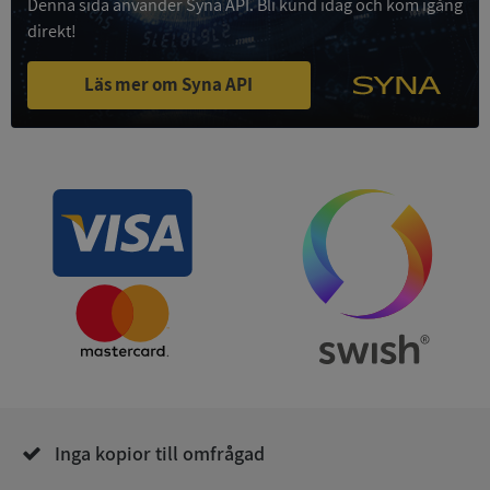
Denna sida använder Syna API. Bli kund idag och kom igång
Funktioner
Oklassificerade
direkt!
Strikt nödvändiga kakor tillåter
kärnwebbplatsfunktioner som användarinloggning
Läs mer om Syna API
och kontohantering. Webbplatsen kan inte
användas ordentligt utan strikt nödvändiga cookies.
Leverantör
/
Namn
Utgån
Domän
__RequestVerificationToken
Session
Microsoft
Corporation
de.syna.se
Inga kopior till omfrågad
Google
Privacy Policy
VISITOR_PRIVACY_METADATA
5 månader
YouTube