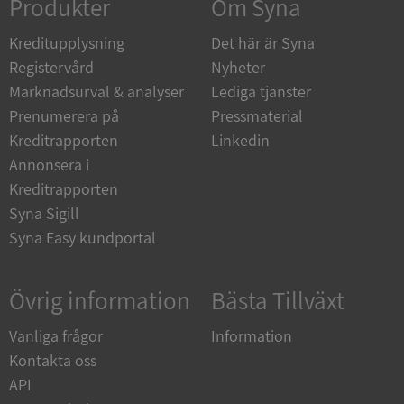
Produkter
Om Syna
Kreditupplysning
Det här är Syna
Registervård
Nyheter
Marknadsurval & analyser
Lediga tjänster
__RequestVerificationToken
Session
Microsoft
Corporation
Prenumerera på
Pressmaterial
upplysningar.syna.se
Kreditrapporten
Linkedin
Annonsera i
Kreditrapporten
Syna Sigill
Syna Easy kundportal
Övrig information
Bästa Tillväxt
CookieScriptConsent
1 år 1
CookieScript
månad
.syna.se
Vanliga frågor
Information
Kontakta oss
API