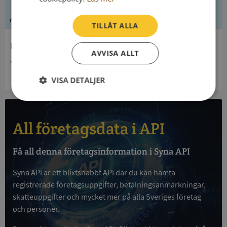
Ledning
TILLÅT ALLA
Innehavare
AVVISA ALLT
Jönköpings Kommun
VISA DETALJER
Strikt
Prestanda
Inriktning
nödvändigt
All företagsdata i API
Funktioner
Oklassificerade
Få all denna företagsinformation i Syna API
Syna API är ett blixtsnabbt API där du kan hämta
registrerade företagsuppgifter, betalningsanmärkningar,
skatteuppgifter och mycket mer på alla Sveriges företag
och personer.
Strikt nödvändigt
Prestanda
Inriktning