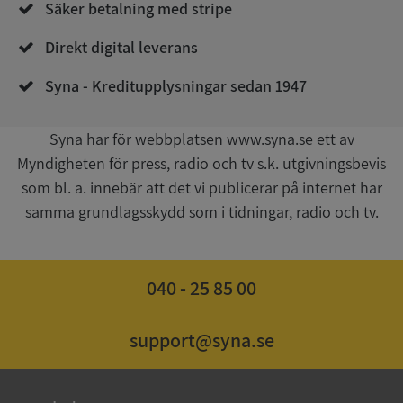
Säker betalning med stripe
4 veckor
.youtube.com
Direkt digital leverans
Syna - Kreditupplysningar sedan 1947
Syna har för webbplatsen www.syna.se ett av
Myndigheten för press, radio och tv s.k. utgivningsbevis
som bl. a. innebär att det vi publicerar på internet har
ASP.NET_SessionId
Session
Microsoft
Corporation
samma grundlagsskydd som i tidningar, radio och tv.
de.syna.se
040 - 25 85 00
ARRAffinity
Session
Microsoft
support@syna.se
Corporation
.syna.se