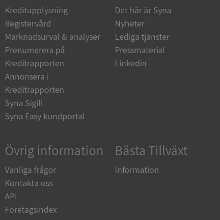
Kreditupplysning
Det här är Syna
Registervård
Nyheter
Marknadsurval & analyser
Lediga tjänster
__RequestVerificationToken
Session
Microsoft
Prenumerera på
Pressmaterial
Corporation
upplysningar.syna.se
Kreditrapporten
Linkedin
Annonsera i
Kreditrapporten
Syna Sigill
Syna Easy kundportal
Övrig information
Bästa Tillväxt
CookieScriptConsent
1 år 1
CookieScript
Vanliga frågor
Information
månad
.syna.se
Kontakta oss
API
Företagsindex