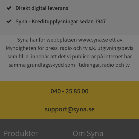
Direkt digital leverans
Syna - Kreditupplysningar sedan 1947
Syna har för webbplatsen www.syna.se ett av
Myndigheten för press, radio och tv s.k. utgivningsbevis
som bl. a. innebär att det vi publicerar på internet har
ASP.NET_SessionId
Session
Microsoft
samma grundlagsskydd som i tidningar, radio och tv.
Corporation
de.syna.se
040 - 25 85 00
support@syna.se
ARRAffinity
Session
Microsoft
Corporation
.syna.se
Produkter
Om Syna