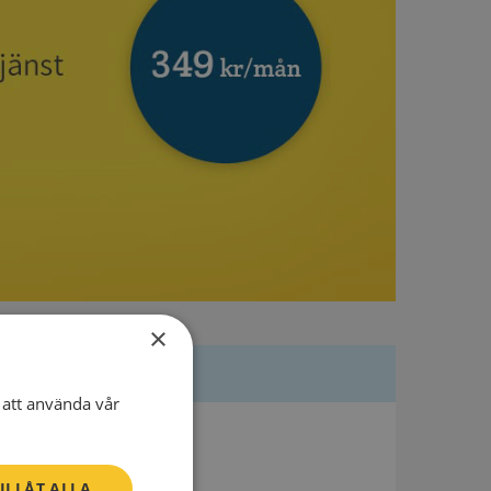
×
att använda vår
Besöksadress
Torget 4
ILLÅT ALLA