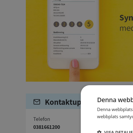
Denna webb
Kontaktuppgifter
Denna webbplats 
webbplats samtyck
telefon
0381661200
VISA DETALJ