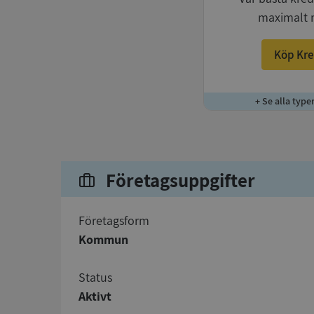
maximalt 
Köp Kre
+ Se alla type
Företagsuppgifter
företagsform
Kommun
status
Aktivt