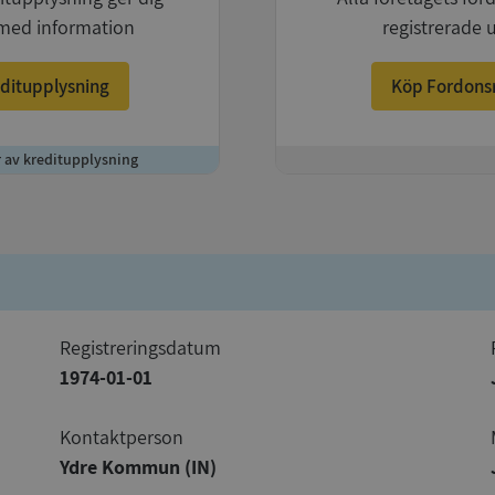
med information
registrerade 
ditupplysning
Köp Fordons
r av kreditupplysning
+
registreringsdatum
1974-01-01
Kontaktperson
Ydre Kommun (IN)