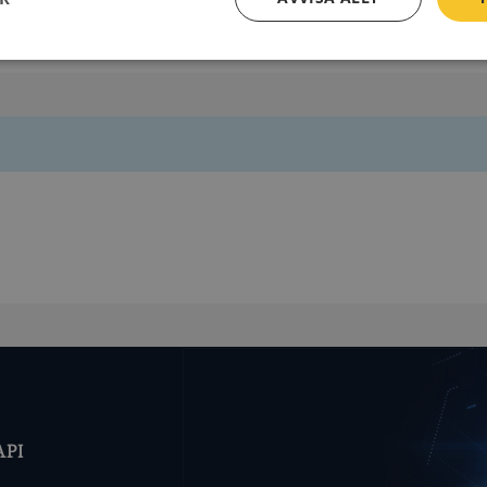
573 74 Ydre
Prestanda
Inriktning
Funktioner
Strikt nödvändigt
Prestanda
Inriktning
Funktioner
Oklassificerade
kor tillåter kärnwebbplatsfunktioner som användarinloggning och kontohantering. We
utan strikt nödvändiga cookies.
Leverantör
/
Utgång
Beskrivning
Domän
ionToken
Session
Det här är en förfalskningscookie s
Microsoft
webbapplikationer byggda med AS
Corporation
Den är utformad för att stoppa obe
de.syna.se
av innehåll till en webbplats, känd
API
över flera webbplatser. Den innehå
information om användaren och fö
webbläsaren stängs.