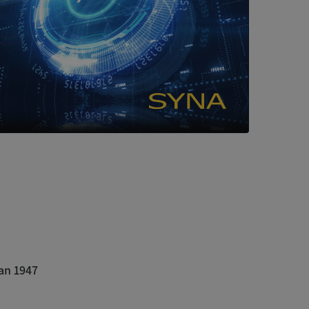
a användarens
s interaktion med
ifter om besökarens
 och inställningar,
nser hedras i
ck och utför
en använder
 som
han besökte
tser som körs på
Den används för
ställa att
as till samma server
om ställs av
P.NET MVC-teknik.
hörig publicering
 som förfalskning
ller ingen
rstörs när
an 1947
cript.com-tjänsten
för besökarens
ie-Script.com