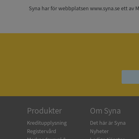
Syna har för webbplatsen www.syna.se ett av Mynd
_GRECAPTCHA
ASP.NET_SessionId
__RequestVerificat
ARRAffinitySameSit
Produkter
Om Syna
ASP.NET_SessionId
Kreditupplysning
Det här är Syna
Registervård
Nyheter