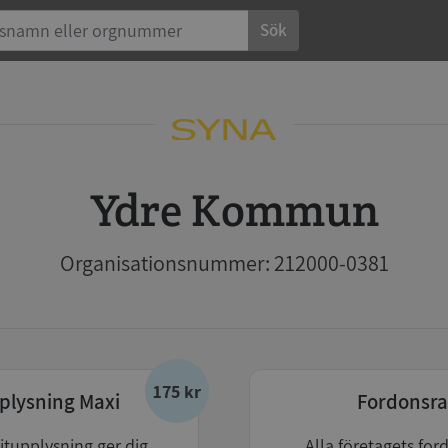
Sök
Ydre Kommun
Organisationsnummer: 212000-0381
175 kr
plysning Maxi
Fordonsra
itupplysning ger dig
Alla företagets for