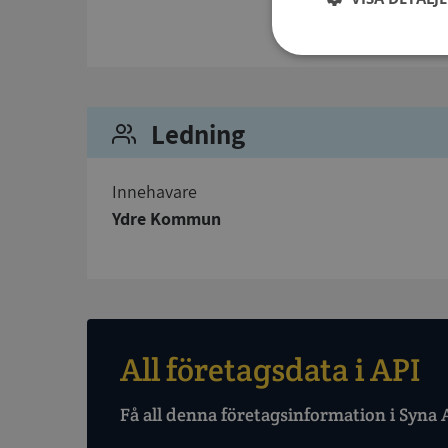
Strikt
nödvändigt
Ledning
Innehavare
Ydre Kommun
Strikt nödvändiga ka
användas ordentligt 
Namn
All företagsdata i API
__RequestVerificat
Få all denna företagsinformation i Syna 