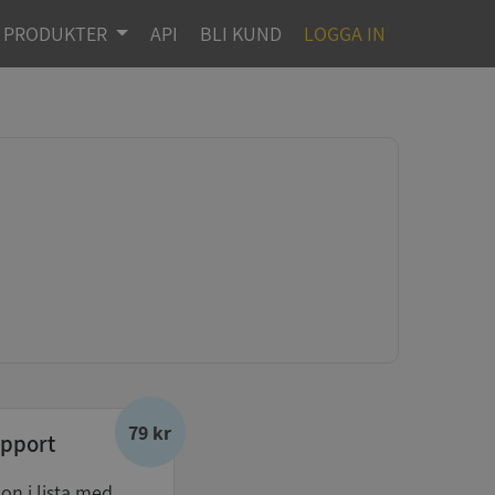
PRODUKTER
API
BLI KUND
LOGGA IN
79 kr
pport
don i lista med