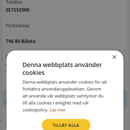
telefon
017152500
Postadress
746 80 Bålsta
×
Besöksadress
Denna webbplats använder
Centrumleden 1
cookies
746 32 Bålsta
Denna webbplats använder cookies för att
förbättra användarupplevelsen. Genom
att använda vår webbplats samtycker du
Ledning
till alla cookies i enlighet med vår
cookiepolicy.
Läs mer
Innehavare
Håbo Kommun
TILLÅT ALLA