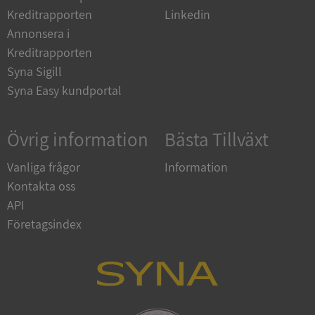
Kreditrapporten
Linkedin
__RequestVerificationToken
Session
Microsoft
Annonsera i
Corporation
upplysningar.syna.se
Kreditrapporten
Syna Sigill
Syna Easy kundportal
Övrig information
Bästa Tillväxt
Vanliga frågor
Information
Kontakta oss
CookieScriptConsent
1 år 1
CookieScript
API
månad
.syna.se
Företagsindex
_GRECAPTCHA
5 månader
Google LLC
4 veckor
www.google.com