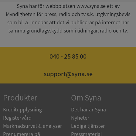
Syna har för webbplatsen www.syna.se ett av
Myndigheten för press, radio och tv s.k. utgivningsbevis
som bl. a. innebär att det vi publicerar på internet har
samma grundlagsskydd som i tidningar, radio och tv.
ASP.NET_SessionId
Session
Microsoft
Corporation
de.syna.se
040 - 25 85 00
support@syna.se
ARRAffinity
Session
Microsoft
Produkter
Om Syna
Corporation
.syna.se
Kreditupplysning
Det här är Syna
Registervård
Nyheter
Marknadsurval & analyser
Lediga tjänster
Prenumerera på
Pressmaterial