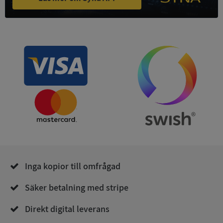
Strikt nödvändiga kakor tillåter
kärnwebbplatsfunktioner som användarinloggning
och kontohantering. Webbplatsen kan inte
användas ordentligt utan strikt nödvändiga cookies.
Leverantör
/
Namn
Utgån
Domän
__RequestVerificationToken
Session
Microsoft
Corporation
de.syna.se
Inga kopior till omfrågad
Säker betalning med stripe
Google
Privacy Policy
VISITOR_PRIVACY_METADATA
5 månader
YouTube
Direkt digital leverans
4 veckor
.youtube.com