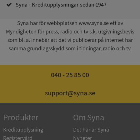
Syna - Kreditupplysningar sedan 1947
Syna har för webbplatsen www.syna.se ett av
Myndigheten för press, radio och tv s.k. utgivningsbevis
som bl. a. innebär att det vi publicerar på internet har
samma grundlagsskydd som i tidningar, radio och tv.
ASP.NET_SessionId
Session
Microsoft
Corporation
de.syna.se
040 - 25 85 00
support@syna.se
ARRAffinity
Session
Microsoft
Corporation
.syna.se
Produkter
Om Syna
Kreditupplysning
Det här är Syna
Registervård
Nyheter