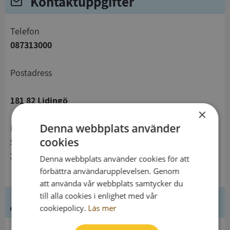
Kontaktuppgifter
telefon
087313000
Postadress
181 82 Lidingö
×
Denna webbplats använder
Besöksadress
cookies
Stockholmsvägen 50
181 32 Lidingö
Denna webbplats använder cookies för att
förbättra användarupplevelsen. Genom
att använda vår webbplats samtycker du
till alla cookies i enlighet med vår
Ledning
cookiepolicy.
Läs mer