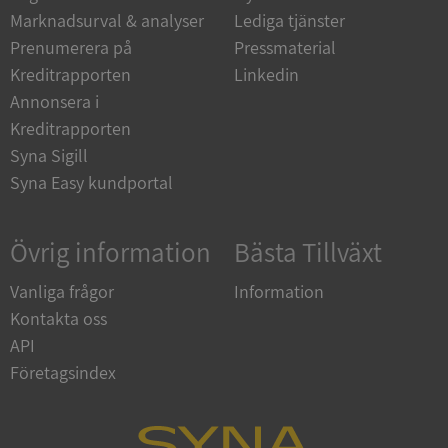
Marknadsurval & analyser
Lediga tjänster
Prenumerera på
Pressmaterial
__RequestVerificationToken
Session
Microsoft
Kreditrapporten
Linkedin
Corporation
upplysningar.syna.se
Annonsera i
Kreditrapporten
Syna Sigill
Syna Easy kundportal
Övrig information
Bästa Tillväxt
Vanliga frågor
Information
CookieScriptConsent
1 år 1
CookieScript
Kontakta oss
månad
.syna.se
API
Företagsindex