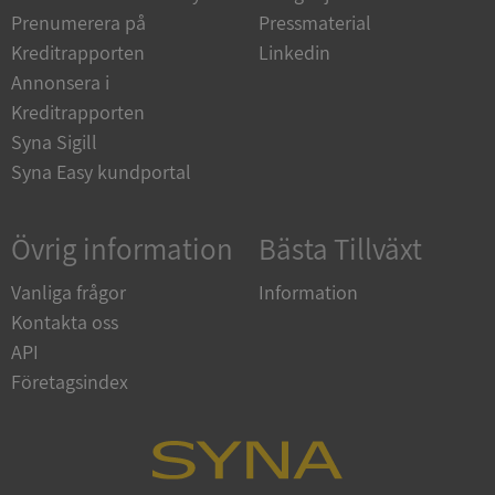
Prenumerera på
Pressmaterial
Kreditrapporten
Linkedin
__RequestVerificationToken
Session
Microsoft
Corporation
Annonsera i
upplysningar.syna.se
Kreditrapporten
Syna Sigill
Syna Easy kundportal
Övrig information
Bästa Tillväxt
Vanliga frågor
Information
Kontakta oss
CookieScriptConsent
1 år 1
CookieScript
månad
.syna.se
API
Företagsindex
_GRECAPTCHA
5 månader
Google LLC