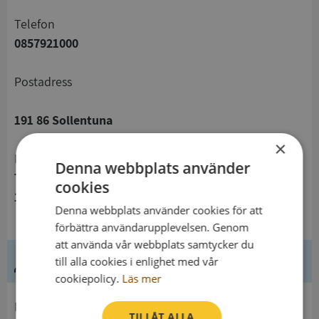
telefon
0857921000
Postadress
191 86 Sollentuna
×
Besöksadress
Denna webbplats använder
Turebergs Torg 1
cookies
191 47 Sollentuna
Denna webbplats använder cookies för att
förbättra användarupplevelsen. Genom
att använda vår webbplats samtycker du
Ledning
till alla cookies i enlighet med vår
cookiepolicy.
Läs mer
Innehavare
TILLÅT ALLA