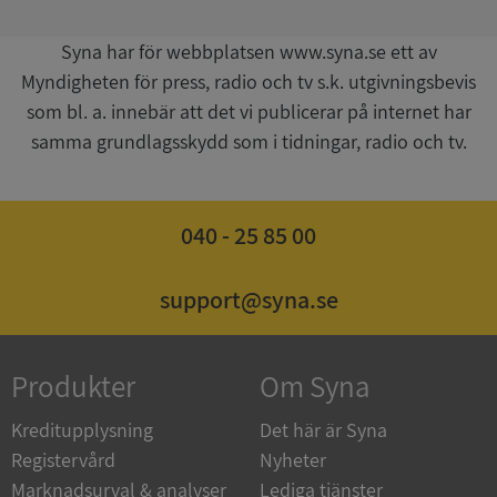
Syna har för webbplatsen www.syna.se ett av
Myndigheten för press, radio och tv s.k. utgivningsbevis
som bl. a. innebär att det vi publicerar på internet har
samma grundlagsskydd som i tidningar, radio och tv.
ASP.NET_SessionId
Session
Microsoft
Corporation
de.syna.se
040 - 25 85 00
support@syna.se
ARRAffinity
Session
Microsoft
Corporation
Produkter
Om Syna
.syna.se
Kreditupplysning
Det här är Syna
Registervård
Nyheter
Marknadsurval & analyser
Lediga tjänster