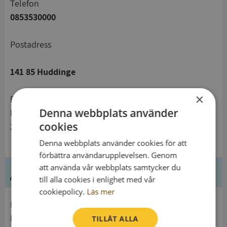
telefon
0853530000
Postadress
141 85 Huddinge
×
Besöksadress
Denna webbplats använder
Kommunalvägen 28
cookies
141 61 Huddinge
Denna webbplats använder cookies för att
förbättra användarupplevelsen. Genom
att använda vår webbplats samtycker du
Ledning
till alla cookies i enlighet med vår
cookiepolicy.
Läs mer
Innehavare
Huddinge Kommun
TILLÅT ALLA