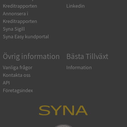
Kreditrapporten
Linkedin
__RequestVerificationToken
Session
Microsoft
Annonsera i
Corporation
upplysningar.syna.se
Kreditrapporten
Syna Sigill
Syna Easy kundportal
Övrig information
Bästa Tillväxt
Vanliga frågor
Information
Kontakta oss
CookieScriptConsent
1 år 1
CookieScript
API
månad
.syna.se
Företagsindex
_GRECAPTCHA
5 månader
Google LLC
4 veckor
www.google.com