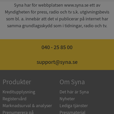
Syna har för webbplatsen www.syna.se ett av
Myndigheten för press, radio och tv s.k. utgivningsbevis
som bl. a. innebär att det vi publicerar på internet har
samma grundlagsskydd som i tidningar, radio och tv.
ASP.NET_SessionId
Session
Microsoft
Corporation
de.syna.se
040 - 25 85 00
support@syna.se
ARRAffinity
Session
Microsoft
Produkter
Om Syna
Corporation
.syna.se
Kreditupplysning
Det här är Syna
Registervård
Nyheter
Marknadsurval & analyser
Lediga tjänster
Prenumerera på
Pressmaterial