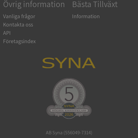
Övrig information
Bästa Tillväxt
Vanliga frågor
Information
Kontakta oss
API
Företagsindex
CookieScriptConsent
1 år 1
CookieScript
månad
.syna.se
_GRECAPTCHA
5 månader
Google LLC
4 veckor
www.google.com
AB Syna (556049-7314)
ASP.NET_SessionId
Session
Microsoft
Corporation