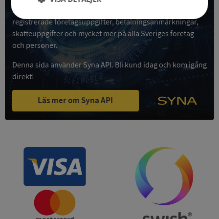
Syna API är ett blixtsnabbt API där du kan hämta
Strikt
Prestanda
Inriktning
registrerade företagsuppgifter, betalningsanmärkningar,
nödvändigt
skatteuppgifter och mycket mer på alla Sveriges företag
och personer.
Denna sida använder Syna API. Bli kund idag och kom igång
Funktioner
Oklassificerade
direkt!
Läs mer om Syna API
Strikt nödvändigt
Prestanda
Inriktning
Funktioner
Oklassificerade
Strikt nödvändiga kakor tillåter
kärnwebbplatsfunktioner som användarinloggning
och kontohantering. Webbplatsen kan inte
användas ordentligt utan strikt nödvändiga cookies.
Leverantör
/
Namn
Utgån
Domän