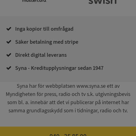
__RequestVerificationToken
Session
Microsoft
Corporation
de.syna.se
Inga kopior till omfrågad
Säker betalning med stripe
Direkt digital leverans
Syna - Kreditupplysningar sedan 1947
Google
Privacy Policy
Syna har för webbplatsen www.syna.se ett av
VISITOR_PRIVACY_METADATA
5 månader
YouTube
4 veckor
.youtube.com
Myndigheten för press, radio och tv s.k. utgivningsbevis
som bl. a. innebär att det vi publicerar på internet har
samma grundlagsskydd som i tidningar, radio och tv.
040 - 25 85 00