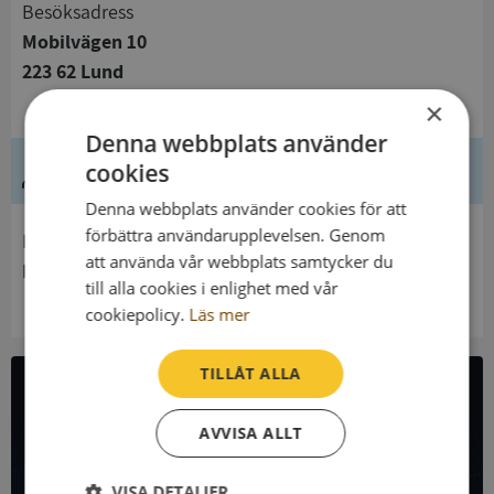
Besöksadress
Mobilvägen 10
223 62 Lund
×
Denna webbplats använder
Ledning
cookies
Denna webbplats använder cookies för att
förbättra användarupplevelsen. Genom
Innehavare
att använda vår webbplats samtycker du
Institutet För Mänskliga Rättigheter
till alla cookies i enlighet med vår
cookiepolicy.
Läs mer
TILLÅT ALLA
All företagsdata i API
AVVISA ALLT
Få all denna företagsinformation i Syna API
VISA DETALJER