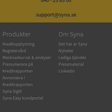
ASP.NET_SessionId
Session
Microsoft
support@syna.se
Corporation
de.syna.se
Produkter
Om Syna
Kreditupplysning
Det här är Syna
Registervård
Nyheter
ARRAffinity
Session
Microsoft
Corporation
Marknadsurval & analyser
Lediga tjänster
.syna.se
Prenumerera på
Pressmaterial
Kreditrapporten
Linkedin
Annonsera i
Kreditrapporten
Syna Sigill
__RequestVerificationToken
Session
Microsoft
Syna Easy kundportal
Corporation
upplysningar.syna.se