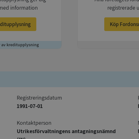
med information
registrerade 
ditupplysning
Köp Fordons
r av kreditupplysning
+
registreringsdatum
1991-07-01
Kontaktperson
Utrikesförvaltningens antagningsnämnd