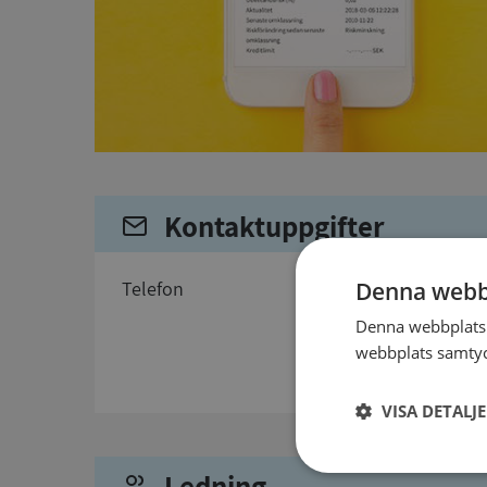
Kontaktuppgifter
telefon
Denna webb
Denna webbplats 
webbplats samtyck
VISA DETALJ
Ledning
Strikt