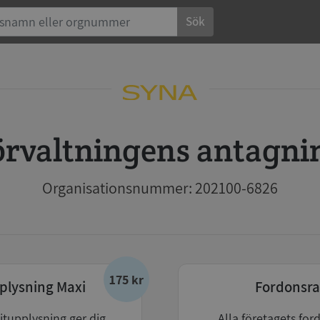
Sök
sförvaltningens antag
Organisationsnummer: 202100-6826
175 kr
plysning Maxi
Fordonsra
itupplysning ger dig
Alla företagets for