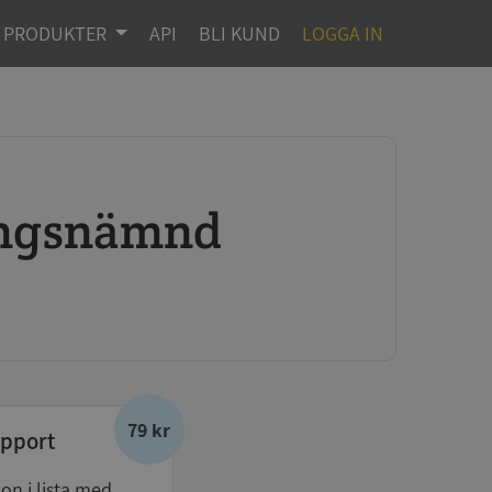
PRODUKTER
API
BLI KUND
LOGGA IN
ningsnämnd
79 kr
pport
don i lista med