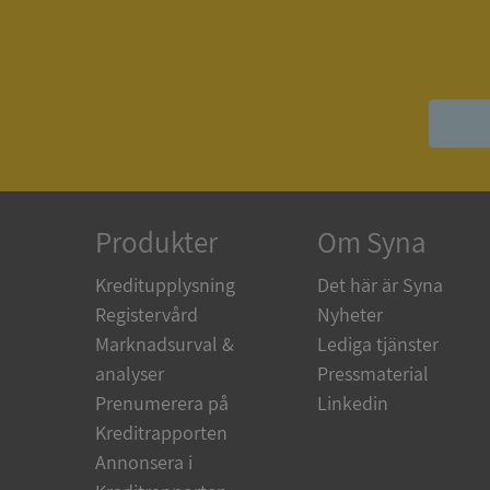
ASP.NET_SessionId
__RequestVerificat
Produkter
Om Syna
ARRAffinitySameSit
Kreditupplysning
Det här är Syna
Registervård
Nyheter
ASP.NET_SessionId
Marknadsurval &
Lediga tjänster
analyser
Pressmaterial
Prenumerera på
Linkedin
Kreditrapporten
Namn
Annonsera i