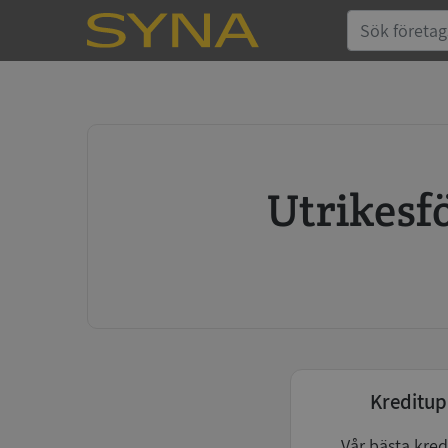
Utrike
Kreditup
Vår bästa kred