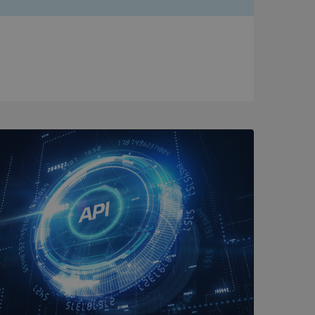
bbplatsen kan inte
om ställs av
P.NET MVC-teknik.
hörig publicering
 som förfalskning
ller ingen
rstörs när
a användarens
s interaktion med
ifter om besökarens
 och inställningar,