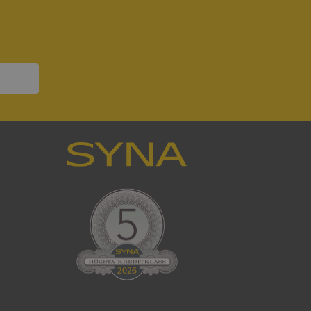
ck och utför
en använder
 som
han besökte
om ställs av
P.NET MVC-teknik.
hörig publicering
 som förfalskning
ller ingen
rstörs när
som värdplattform
g, säkerställer
n en besökares
ma server i
ck och utför
en använder
 som
han besökte
eskrivning