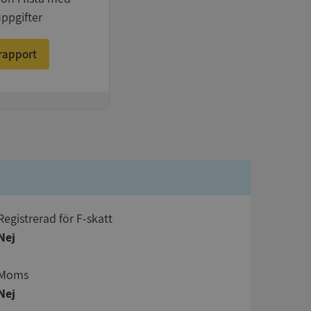
uppgifter
rapport
registrerad för F-skatt
Nej
Moms
Nej