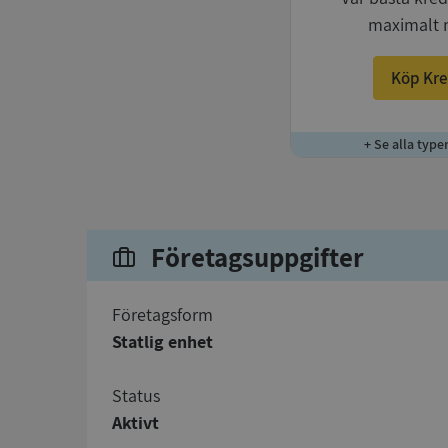
maximalt 
Köp Kre
+ Se alla type
Företagsuppgifter
företagsform
Statlig enhet
status
Aktivt