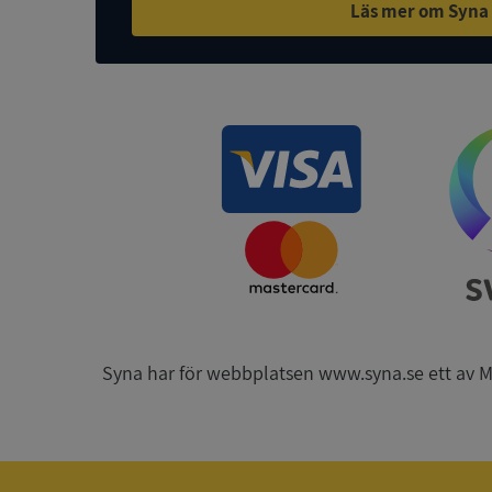
Läs mer om Syna
ASP.NET_SessionId
ARRAffinity
__RequestVerificat
Syna har för webbplatsen www.syna.se ett av Mynd
CookieScriptConse
_GRECAPTCHA