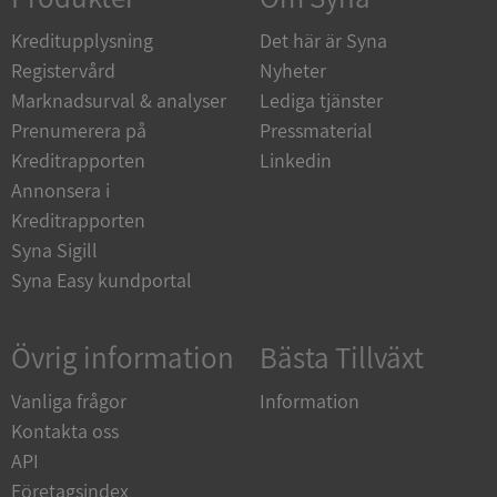
de.syna.se
Kreditupplysning
Det här är Syna
Registervård
Nyheter
Marknadsurval & analyser
Lediga tjänster
Prenumerera på
Pressmaterial
ARRAffinity
Session
Microsoft
Kreditrapporten
Linkedin
Corporation
.syna.se
Annonsera i
Kreditrapporten
Syna Sigill
Syna Easy kundportal
Övrig information
Bästa Tillväxt
__RequestVerificationToken
Session
Microsoft
Corporation
upplysningar.syna.se
Vanliga frågor
Information
Kontakta oss
API
Företagsindex