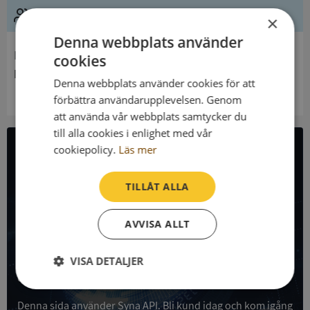
Ledning
×
Denna webbplats använder
Innehavare
cookies
Riksvärderingsnämnden
Denna webbplats använder cookies för att
förbättra användarupplevelsen. Genom
att använda vår webbplats samtycker du
till alla cookies i enlighet med vår
cookiepolicy.
Läs mer
All företagsdata i API
TILLÅT ALLA
Få all denna företagsinformation i Syna API
AVVISA ALLT
Syna API är ett blixtsnabbt API där du kan hämta
registrerade företagsuppgifter, betalningsanmärkningar,
skatteuppgifter och mycket mer på alla Sveriges företag
VISA DETALJER
och personer.
Strikt
Prestanda
Inriktning
nödvändigt
Denna sida använder Syna API. Bli kund idag och kom igång