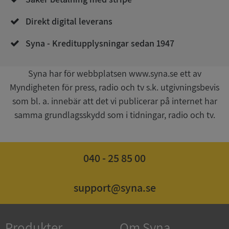
Direkt digital leverans
Syna - Kreditupplysningar sedan 1947
Syna har för webbplatsen www.syna.se ett av
Myndigheten för press, radio och tv s.k. utgivningsbevis
Google
som bl. a. innebär att det vi publicerar på internet har
Privacy Policy
VISITOR_PRIVACY_METADATA
5 månader
YouTube
samma grundlagsskydd som i tidningar, radio och tv.
4 veckor
.youtube.com
040 - 25 85 00
support@syna.se
ASP.NET_SessionId
Session
Microsoft
Produkter
Om Syna
Corporation