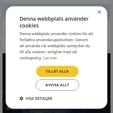
Ledning
×
Denna webbplats använder
cookies
Innehavare
Oljekrisnämnden
Denna webbplats använder cookies för att
förbättra användarupplevelsen. Genom
att använda vår webbplats samtycker du
till alla cookies i enlighet med vår
cookiepolicy.
Läs mer
All företagsdata i API
TILLÅT ALLA
Få all denna företagsinformation i Syna API
AVVISA ALLT
Syna API är ett blixtsnabbt API där du kan hämta
registrerade företagsuppgifter, betalningsanmärkningar,
VISA DETALJER
skatteuppgifter och mycket mer på alla Sveriges företag
och personer.
Strikt
Prestanda
Inriktning