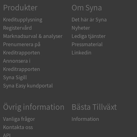
Corporation
Produkter
Om Syna
de.syna.se
Kreditupplysning
Det här är Syna
Registervård
Nyheter
Marknadsurval & analyser
Lediga tjänster
Prenumerera på
Pressmaterial
ARRAffinity
Session
Microsoft
Corporation
Kreditrapporten
Linkedin
.syna.se
Annonsera i
Kreditrapporten
Syna Sigill
Syna Easy kundportal
__RequestVerificationToken
Session
Microsoft
Övrig information
Bästa Tillväxt
Corporation
upplysningar.syna.se
Vanliga frågor
Information
Kontakta oss
API