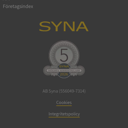
Företagsindex
CookieScriptConsent
1 år 1
CookieScript
månad
.syna.se
_GRECAPTCHA
5 månader
Google LLC
4 veckor
www.google.com
AB Syna (556049-7314)
Cookies
ASP.NET_SessionId
Session
Microsoft
Corporation
Integritetspolicy
en.syna.se