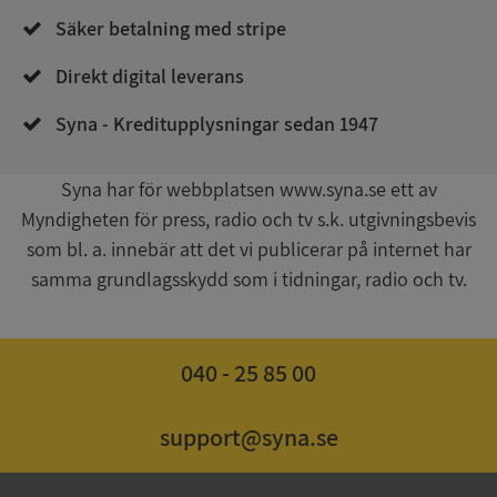
de.syna.se
Säker betalning med stripe
Direkt digital leverans
Syna - Kreditupplysningar sedan 1947
Syna har för webbplatsen www.syna.se ett av
Myndigheten för press, radio och tv s.k. utgivningsbevis
Google
Privacy Policy
som bl. a. innebär att det vi publicerar på internet har
VISITOR_PRIVACY_METADATA
5 månader
YouTube
4 veckor
.youtube.com
samma grundlagsskydd som i tidningar, radio och tv.
040 - 25 85 00
support@syna.se
ASP.NET_SessionId
Session
Microsoft