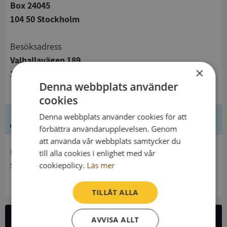
Box 24045
104 50 Stockholm
Besöksadress
Valhallavägen 189
×
115 53 Stockholm
Denna webbplats använder
cookies
Denna webbplats använder cookies för att
Ledning
förbättra användarupplevelsen. Genom
att använda vår webbplats samtycker du
Innehavare
till alla cookies i enlighet med vår
Stockholms konstnärliga högskola
cookiepolicy.
Läs mer
TILLÅT ALLA
AVVISA ALLT