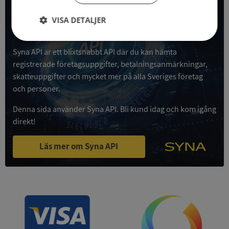
All företagsdata i API
VISA DETALJER
Få all denna företagsinformation i Syna API
Strikt
Prestanda
Inriktning
nödvändigt
Syna API är ett blixtsnabbt API där du kan hämta
registrerade företagsuppgifter, betalningsanmärkningar,
skatteuppgifter och mycket mer på alla Sveriges företag
och personer.
Funktioner
Oklassificerade
Denna sida använder Syna API. Bli kund idag och kom igång
direkt!
Läs mer om Syna API
Strikt nödvändigt
Prestanda
Inriktning
Funktioner
Oklassificerade
Strikt nödvändiga kakor tillåter
kärnwebbplatsfunktioner som användarinloggning
och kontohantering. Webbplatsen kan inte
användas ordentligt utan strikt nödvändiga cookies.