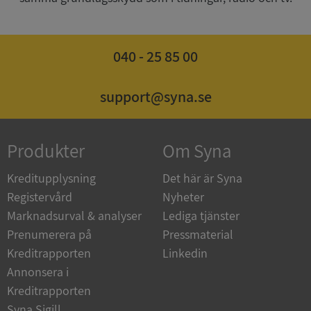
040 - 25 85 00
ASP.NET_SessionId
Session
Microsoft
Corporation
de.syna.se
support@syna.se
Produkter
Om Syna
ARRAffinity
Session
Microsoft
Kreditupplysning
Det här är Syna
Corporation
.syna.se
Registervård
Nyheter
Marknadsurval & analyser
Lediga tjänster
Prenumerera på
Pressmaterial
Kreditrapporten
Linkedin
Annonsera i
Kreditrapporten
__RequestVerificationToken
Session
Microsoft
Syna Sigill
Corporation