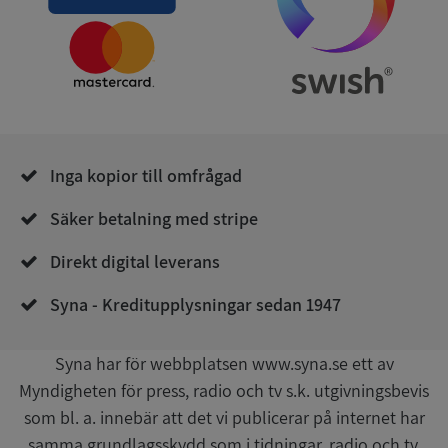
Leverantör
/
Namn
Utgån
Domän
__RequestVerificationToken
Session
Microsoft
Corporation
de.syna.se
Inga kopior till omfrågad
Säker betalning med stripe
Direkt digital leverans
Google
Syna - Kreditupplysningar sedan 1947
Privacy Policy
VISITOR_PRIVACY_METADATA
5 månader
YouTube
4 veckor
.youtube.com
Syna har för webbplatsen www.syna.se ett av
Myndigheten för press, radio och tv s.k. utgivningsbevis
som bl. a. innebär att det vi publicerar på internet har
samma grundlagsskydd som i tidningar, radio och tv.