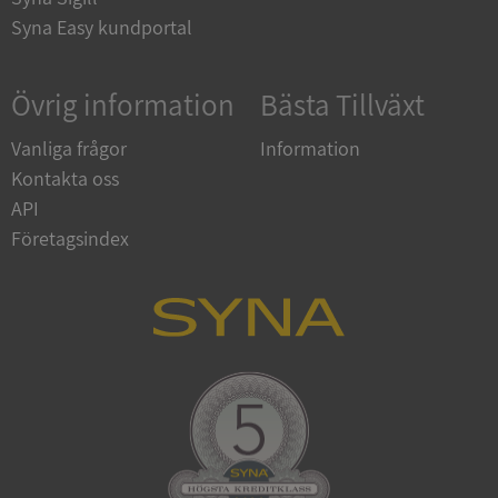
upplysningar.syna.se
Syna Easy kundportal
Övrig information
Bästa Tillväxt
Vanliga frågor
Information
Kontakta oss
API
Företagsindex
CookieScriptConsent
1 år 1
CookieScript
månad
.syna.se
_GRECAPTCHA
5 månader
Google LLC
4 veckor
www.google.com