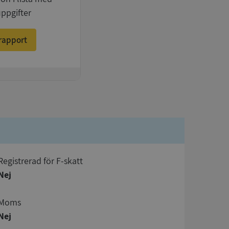
uppgifter
rapport
registrerad för F-skatt
Nej
Moms
Nej