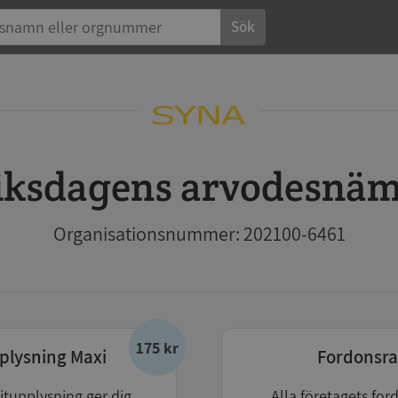
Sök
Riksdagens arvodesnä
Organisationsnummer: 202100-6461
175 kr
plysning Maxi
Fordonsra
itupplysning ger dig
Alla företagets for