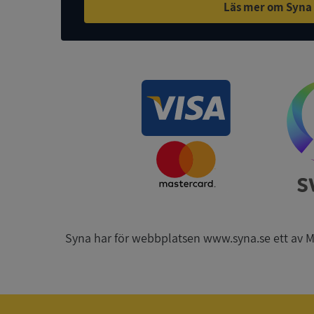
Läs mer om Syna
ASP.NET_SessionId
ARRAffinity
__RequestVerificat
Syna har för webbplatsen www.syna.se ett av Mynd
CookieScriptConse
_GRECAPTCHA