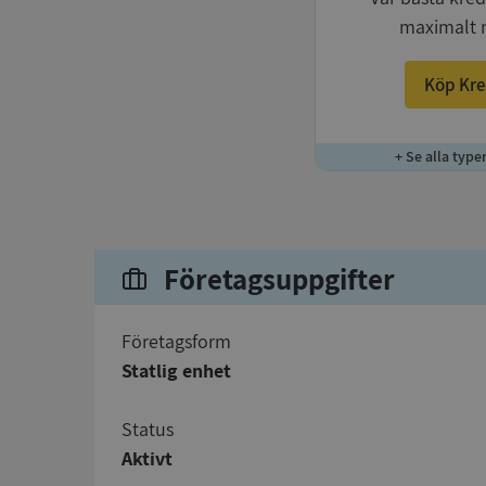
maximalt 
Köp Kre
+ Se alla type
Företagsuppgifter
företagsform
Statlig enhet
status
Aktivt