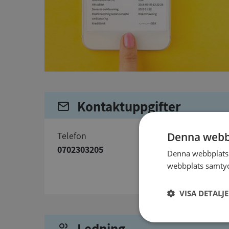
Kontaktuppgifter
telefon
Denna webb
0702303205
Denna webbplats 
webbplats samtyck
VISA DETALJ
Ledning
Strikt