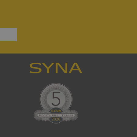
ck och utför
en använder
 som
han besökte
om ställs av
P.NET MVC-teknik.
hörig publicering
 som förfalskning
ller ingen
rstörs när
som värdplattform
g, säkerställer
n en besökares
ma server i
ck och utför
en använder
 som
han besökte
eskrivning