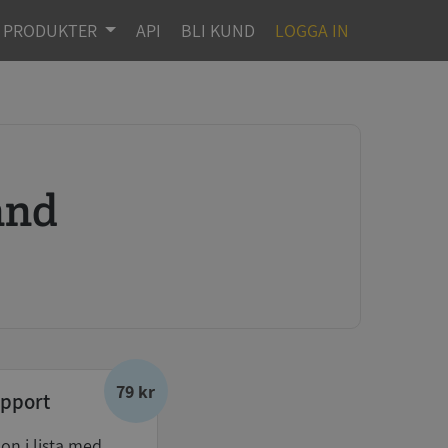
PRODUKTER
API
BLI KUND
LOGGA IN
mnd
79 kr
pport
don i lista med