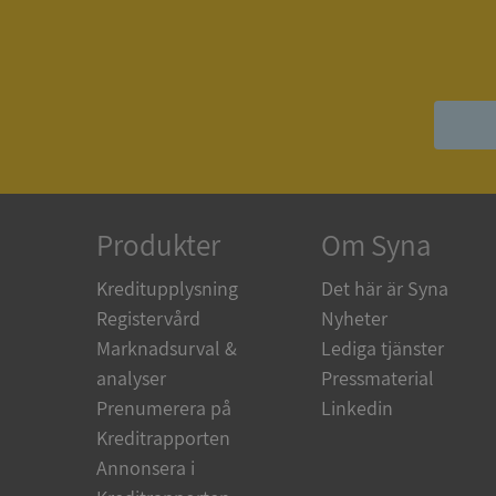
ASP.NET_SessionId
__RequestVerificat
Produkter
Om Syna
ARRAffinitySameSit
Kreditupplysning
Det här är Syna
Registervård
Nyheter
ASP.NET_SessionId
Marknadsurval &
Lediga tjänster
analyser
Pressmaterial
Prenumerera på
Linkedin
Kreditrapporten
Namn
Annonsera i