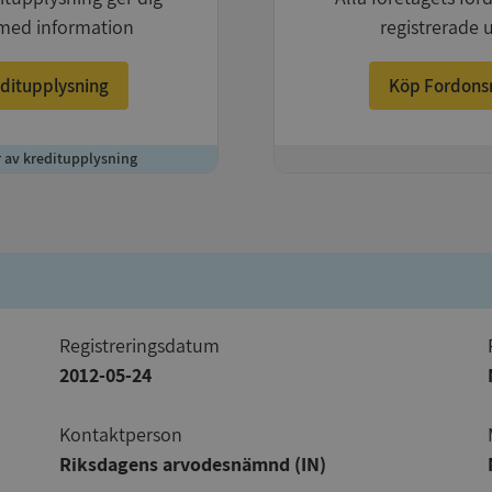
med information
registrerade 
ditupplysning
Köp Fordons
r av kreditupplysning
+
registreringsdatum
2012-05-24
Kontaktperson
Riksdagens arvodesnämnd (IN)