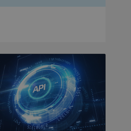
bbplatsen kan inte
om ställs av
P.NET MVC-teknik.
hörig publicering
 som förfalskning
ller ingen
rstörs när
a användarens
s interaktion med
ifter om besökarens
 och inställningar,