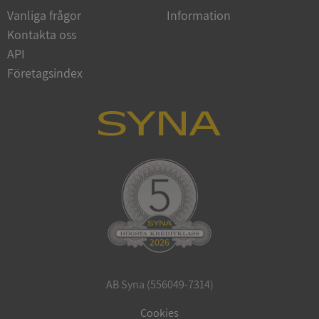
Vanliga frågor
Information
Kontakta oss
API
Företagsindex
CookieScriptConsent
1 år 1
CookieScript
månad
.syna.se
_GRECAPTCHA
5 månader
Google LLC
4 veckor
www.google.com
AB Syna (556049-7314)
ASP.NET_SessionId
Session
Microsoft
Corporation
Cookies
en.syna.se