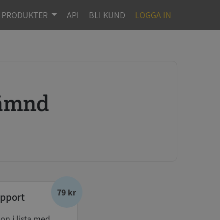
PRODUKTER
API
BLI KUND
LOGGA IN
nämnd
79 kr
pport
don i lista med