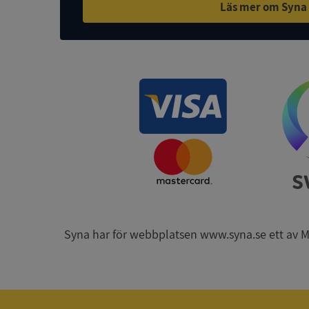
Läs mer om Syna
ASP.NET_SessionId
ARRAffinity
__RequestVerificat
Syna har för webbplatsen www.syna.se ett av Mynd
CookieScriptConse
_GRECAPTCHA