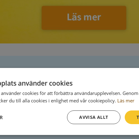
Postadress
plats använder cookies
Box 2218
använder cookies för att förbättra användarupplevelsen. Genom 
103 15 Stockholm
er du till alla cookies i enlighet med vår cookiepolicy.
Läs mer
ER
AVVISA ALLT
T
Prestanda
Inriktning
Funktioner