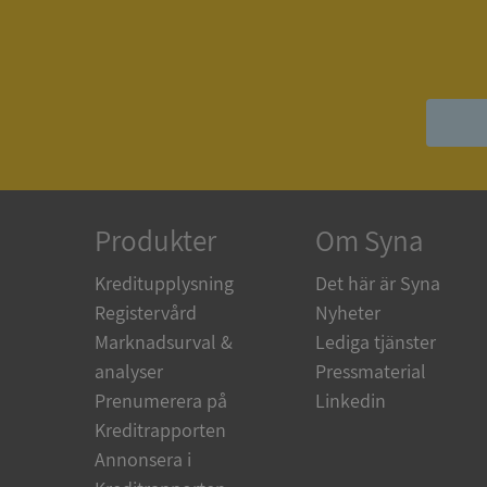
ASP.NET_SessionId
__RequestVerificat
Produkter
Om Syna
ARRAffinitySameSit
Kreditupplysning
Det här är Syna
Registervård
Nyheter
ASP.NET_SessionId
Marknadsurval &
Lediga tjänster
analyser
Pressmaterial
Prenumerera på
Linkedin
Kreditrapporten
Namn
Annonsera i