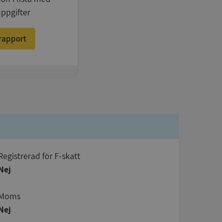
uppgifter
rapport
registrerad för F-skatt
Nej
Moms
Nej