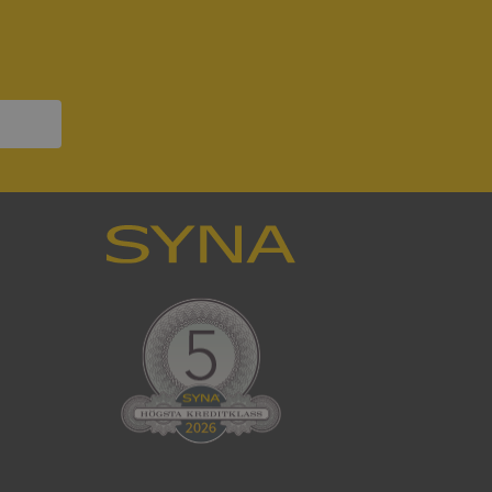
ck och utför
en använder
 som
han besökte
om ställs av
P.NET MVC-teknik.
hörig publicering
 som förfalskning
ller ingen
rstörs när
som värdplattform
g, säkerställer
n en besökares
ma server i
ck och utför
en använder
 som
han besökte
eskrivning