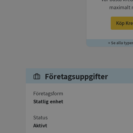
maximalt 
Köp Kre
+ Se alla type
Företagsuppgifter
företagsform
Statlig enhet
status
Aktivt