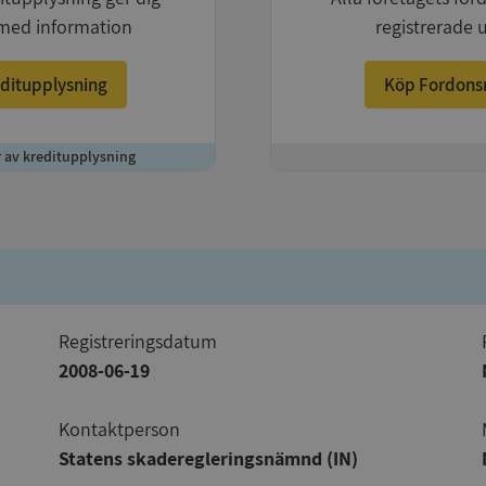
med information
registrerade 
ditupplysning
Köp Fordons
r av kreditupplysning
+
registreringsdatum
2008-06-19
Kontaktperson
Statens skaderegleringsnämnd (IN)