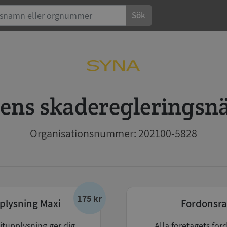
Sök
atens skadereglerings
Organisationsnummer: 202100-5828
175 kr
plysning Maxi
Fordonsra
itupplysning ger dig
Alla företagets for