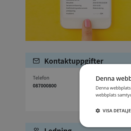
Kontaktuppgifter
telefon
Denna webb
087000800
Denna webbplats 
webbplats samtyck
VISA DETALJ
Ledning
Strikt