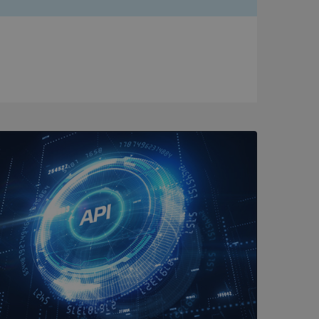
bbplatsen kan inte
om ställs av
P.NET MVC-teknik.
hörig publicering
 som förfalskning
ller ingen
rstörs när
a användarens
s interaktion med
ifter om besökarens
 och inställningar,