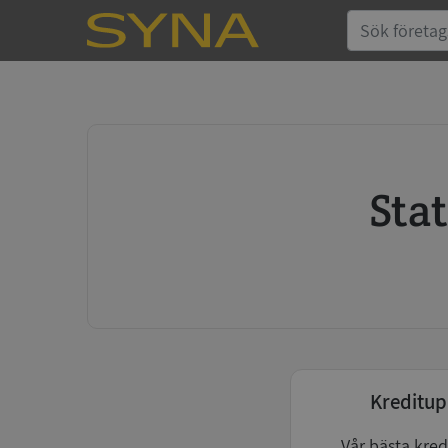
St
Kreditup
Vår bästa kred