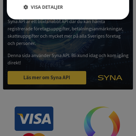
VISA DETALJER
Få all denna företagsinformation i Syna API
Strikt
Prestanda
Inriktning
Syna API är ett blixtsnabbt API där du kan hämta
nödvändigt
registrerade företagsuppgifter, betalningsanmärkningar,
skatteuppgifter och mycket mer på alla Sveriges företag
och personer.
Funktioner
Oklassificerade
Denna sida använder Syna API. Bli kund idag och kom igång
direkt!
Läs mer om Syna API
Strikt nödvändigt
Prestanda
Inriktning
Funktioner
Oklassificerade
Strikt nödvändiga kakor tillåter
kärnwebbplatsfunktioner som användarinloggning
och kontohantering. Webbplatsen kan inte
användas ordentligt utan strikt nödvändiga cookies.
Leverantör
/