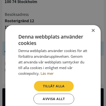
100 74 Stockholm
Besöksadress
Rosterigränd 12
117 61 Stockholm
×
Denna webbplats använder
cookies
Ledning
Denna webbplats använder cookies för att
förbättra användarupplevelsen. Genom
att använda vår webbplats samtycker du
Innehavare
till alla cookies i enlighet med vår
Myndigheten För Delaktighet
cookiepolicy.
Läs mer
TILLÅT ALLA
AVVISA ALLT
All företagsdata i API