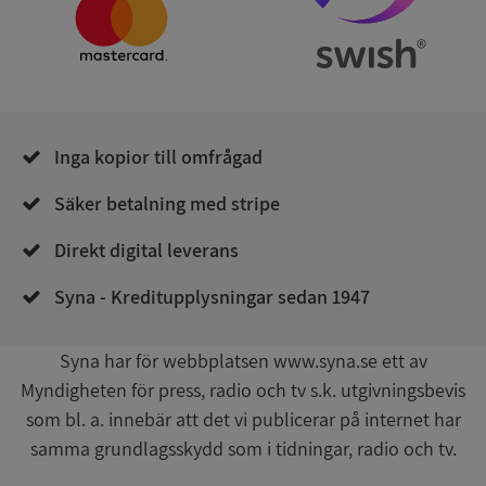
Namn
Utgån
Domän
__RequestVerificationToken
Session
Microsoft
Corporation
de.syna.se
Inga kopior till omfrågad
Säker betalning med stripe
Direkt digital leverans
Syna - Kreditupplysningar sedan 1947
Google
Privacy Policy
VISITOR_PRIVACY_METADATA
5 månader
YouTube
4 veckor
.youtube.com
Syna har för webbplatsen www.syna.se ett av
Myndigheten för press, radio och tv s.k. utgivningsbevis
som bl. a. innebär att det vi publicerar på internet har
samma grundlagsskydd som i tidningar, radio och tv.