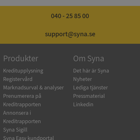
040 - 25 85 00
ASP.NET_SessionId
Session
Microsoft
Corporation
support@syna.se
de.syna.se
Produkter
Om Syna
Kreditupplysning
Det här är Syna
ARRAffinity
Session
Microsoft
Corporation
Registervård
Nyheter
.syna.se
Marknadsurval & analyser
Lediga tjänster
Prenumerera på
Pressmaterial
Kreditrapporten
Linkedin
Annonsera i
Kreditrapporten
Syna Sigill
__RequestVerificationToken
Session
Microsoft
Corporation
Syna Easy kundportal
upplysningar.syna.se