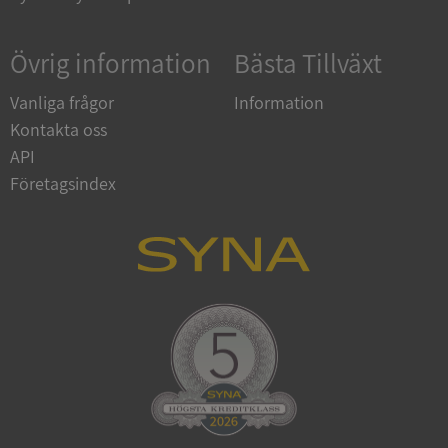
Övrig information
Bästa Tillväxt
Vanliga frågor
Information
Kontakta oss
API
Företagsindex
CookieScriptConsent
1 år 1
CookieScript
månad
.syna.se
_GRECAPTCHA
5 månader
Google LLC
4 veckor
www.google.com