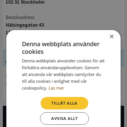
102 31 Stockholm
Besöksadress
Hälsingegatan 43
113 31 Stockholm
×
Denna webbplats använder
cookies
Ledning
Denna webbplats använder cookies för att
förbättra användarupplevelsen. Genom
att använda vår webbplats samtycker du
Innehavare
till alla cookies i enlighet med vår
Ekobrottsmyndigheten
cookiepolicy.
Läs mer
TILLÅT ALLA
AVVISA ALLT
All företagsdata i API