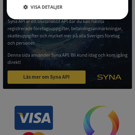
VISA DETALJER
Få all denna företagsinformation i Syna API
Strikt
Prestanda
Inriktning
Syna API är ett blixtsnabbt API där du kan hämta
nödvändigt
registrerade företagsuppgifter, betalningsanmärkningar,
skatteuppgifter och mycket mer på alla Sveriges företag
och personer.
Funktioner
Oklassificerade
Denna sida använder Syna API. Bli kund idag och kom igång
direkt!
Läs mer om Syna API
Strikt nödvändigt
Prestanda
Inriktning
Funktioner
Oklassificerade
Strikt nödvändiga kakor tillåter
kärnwebbplatsfunktioner som användarinloggning
och kontohantering. Webbplatsen kan inte
användas ordentligt utan strikt nödvändiga cookies.
Leverantör
/