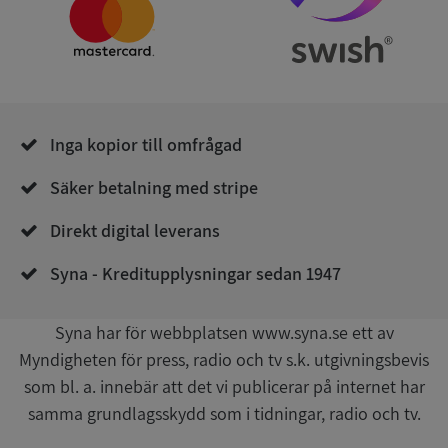
Namn
Utgån
Domän
__RequestVerificationToken
Session
Microsoft
Corporation
de.syna.se
Inga kopior till omfrågad
Säker betalning med stripe
Direkt digital leverans
Syna - Kreditupplysningar sedan 1947
Google
Privacy Policy
VISITOR_PRIVACY_METADATA
5 månader
YouTube
4 veckor
.youtube.com
Syna har för webbplatsen www.syna.se ett av
Myndigheten för press, radio och tv s.k. utgivningsbevis
som bl. a. innebär att det vi publicerar på internet har
samma grundlagsskydd som i tidningar, radio och tv.