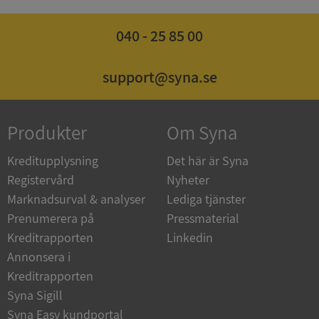
040 - 25 85 00
ASP.NET_SessionId
Session
Microsoft
Corporation
support@syna.se
de.syna.se
Produkter
Om Syna
Kreditupplysning
Det här är Syna
ARRAffinity
Session
Microsoft
Corporation
Registervård
Nyheter
.syna.se
Marknadsurval & analyser
Lediga tjänster
Prenumerera på
Pressmaterial
Kreditrapporten
Linkedin
Annonsera i
Kreditrapporten
Syna Sigill
__RequestVerificationToken
Session
Microsoft
Corporation
Syna Easy kundportal
upplysningar.syna.se