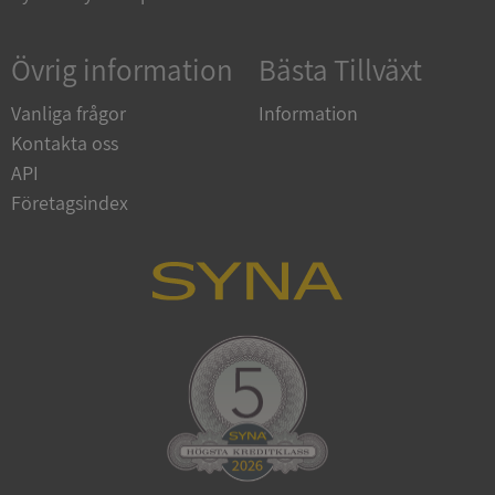
Övrig information
Bästa Tillväxt
Vanliga frågor
Information
Kontakta oss
API
Företagsindex
CookieScriptConsent
1 år 1
CookieScript
månad
.syna.se
_GRECAPTCHA
5 månader
Google LLC
4 veckor
www.google.com