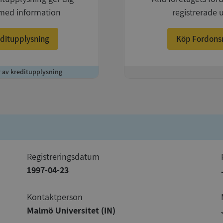
med information
registrerade 
ditupplysning
Köp Fordons
r av kreditupplysning
+
registreringsdatum
1997-04-23
Kontaktperson
Malmö Universitet (IN)