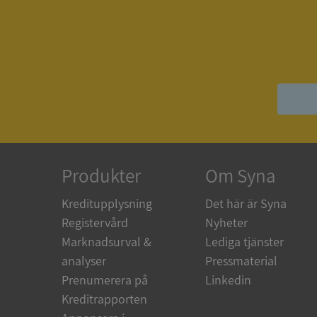
ASP.NET_SessionId
__RequestVerificat
ARRAffinitySameSit
Produkter
Om Syna
Kreditupplysning
Det här är Syna
Registervård
Nyheter
ASP.NET_SessionId
Marknadsurval &
Lediga tjänster
analyser
Pressmaterial
Prenumerera på
Linkedin
Kreditrapporten
Namn