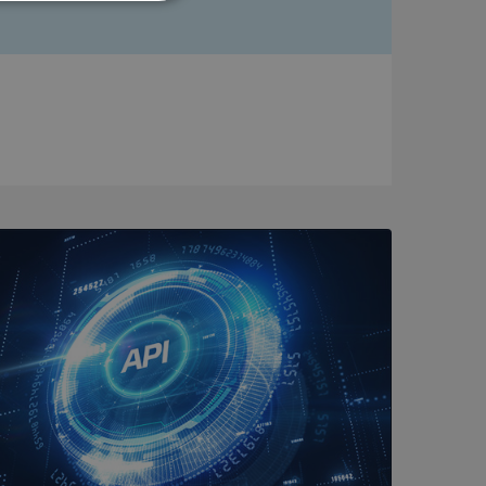
Oklassificerade
bbplatsen kan inte
om ställs av
P.NET MVC-teknik.
hörig publicering
 som förfalskning
ller ingen
rstörs när
a användarens
s interaktion med
ifter om besökarens