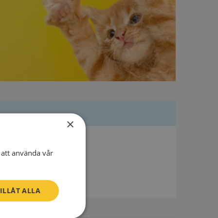
×
Besöksadress
att använda vår
Nordenskiöldsgatan 1
211 19 Malmö
ILLÅT ALLA