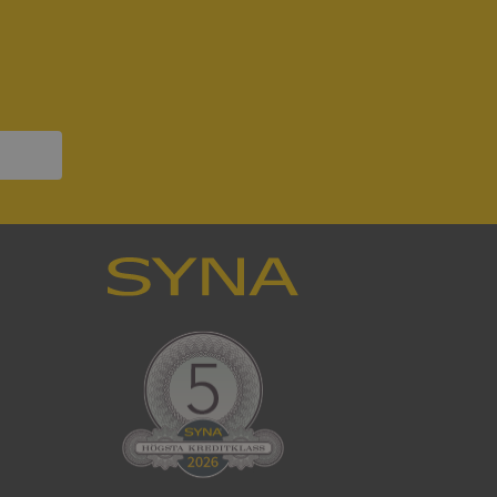
ck och utför
en använder
 som
han besökte
om ställs av
P.NET MVC-teknik.
hörig publicering
 som förfalskning
ller ingen
rstörs när
som värdplattform
g, säkerställer
n en besökares
ma server i
ck och utför
en använder
 som
han besökte
eskrivning