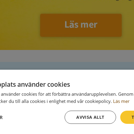
plats använder cookies
Postadress
använder cookies för att förbättra användarupplevelsen. Genom 
er du till alla cookies i enlighet med vår cookiepolicy.
Läs mer
205 06 Malmö
ER
AVVISA ALLT
T