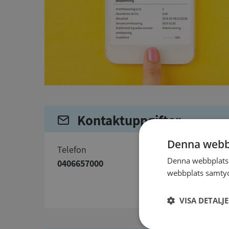
Kontaktuppgifter
Denna webb
telefon
Denna webbplats 
0406657000
webbplats samtyck
VISA DETALJ