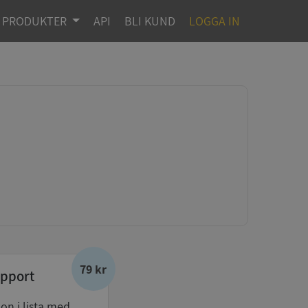
PRODUKTER
API
BLI KUND
LOGGA IN
79 kr
pport
don i lista med