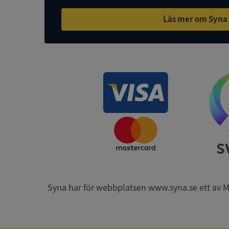
Läs mer om Syna
ASP.NET_SessionId
ARRAffinity
__RequestVerificat
CookieScriptConse
Syna har för webbplatsen www.syna.se ett av Mynd
_GRECAPTCHA