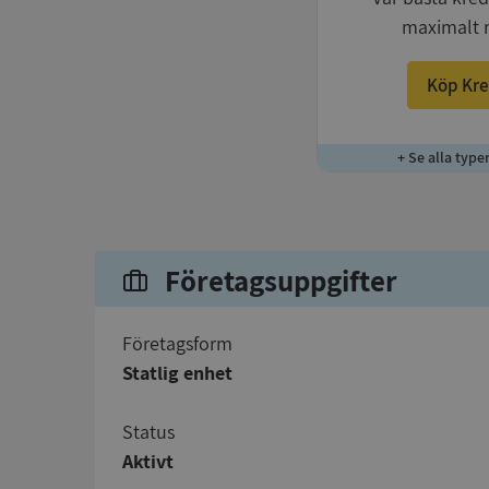
maximalt 
Köp Kre
+ Se alla type
Företagsuppgifter
företagsform
Statlig enhet
status
Aktivt