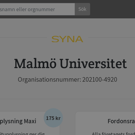
Sök
Malmö Universitet
Organisationsnummer: 202100-4920
175 kr
plysning Maxi
Fordonsra
itupplysning ger dig
Alla företagets for