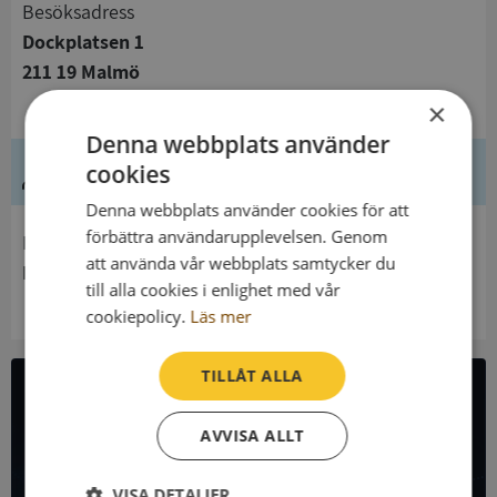
Besöksadress
Dockplatsen 1
211 19 Malmö
×
Denna webbplats använder
Ledning
cookies
Denna webbplats använder cookies för att
förbättra användarupplevelsen. Genom
Innehavare
att använda vår webbplats samtycker du
Myndigheten för tillgängliga medier
till alla cookies i enlighet med vår
cookiepolicy.
Läs mer
TILLÅT ALLA
All företagsdata i API
AVVISA ALLT
Få all denna företagsinformation i Syna API
VISA DETALJER