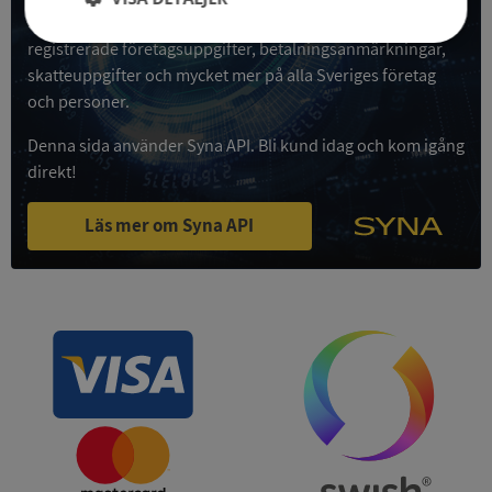
Syna API är ett blixtsnabbt API där du kan hämta
Strikt
Prestanda
Inriktning
registrerade företagsuppgifter, betalningsanmärkningar,
nödvändigt
skatteuppgifter och mycket mer på alla Sveriges företag
och personer.
Denna sida använder Syna API. Bli kund idag och kom igång
Funktioner
Oklassificerade
direkt!
Läs mer om Syna API
Strikt nödvändigt
Prestanda
Inriktning
Funktioner
Oklassificerade
Strikt nödvändiga kakor tillåter
kärnwebbplatsfunktioner som användarinloggning
och kontohantering. Webbplatsen kan inte
användas ordentligt utan strikt nödvändiga cookies.
Leverantör
/
Namn
Utgån
Domän