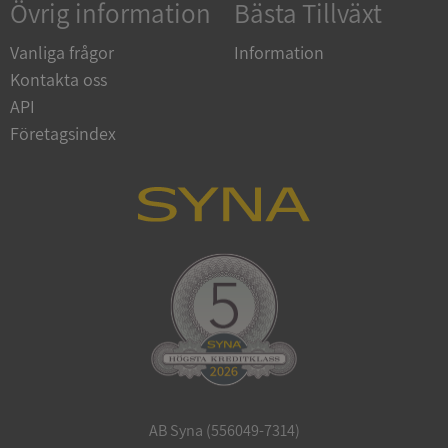
Övrig information
Bästa Tillväxt
Vanliga frågor
Information
Kontakta oss
API
Företagsindex
CookieScriptConsent
1 år 1
CookieScript
månad
.syna.se
_GRECAPTCHA
5 månader
Google LLC
4 veckor
www.google.com
AB Syna (556049-7314)
ASP.NET_SessionId
Session
Microsoft
Corporation