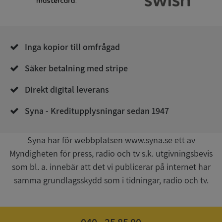
__RequestVerificationToken
Session
Microsoft
Corporation
de.syna.se
Inga kopior till omfrågad
Säker betalning med stripe
Direkt digital leverans
Syna - Kreditupplysningar sedan 1947
Google
Privacy Policy
Syna har för webbplatsen www.syna.se ett av
VISITOR_PRIVACY_METADATA
5 månader
YouTube
4 veckor
.youtube.com
Myndigheten för press, radio och tv s.k. utgivningsbevis
som bl. a. innebär att det vi publicerar på internet har
samma grundlagsskydd som i tidningar, radio och tv.
040 - 25 85 00