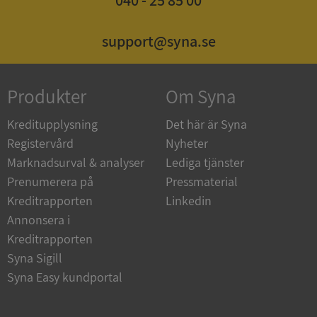
ASP.NET_SessionId
Session
Microsoft
support@syna.se
Corporation
de.syna.se
Produkter
Om Syna
Kreditupplysning
Det här är Syna
Registervård
Nyheter
ARRAffinity
Session
Microsoft
Corporation
Marknadsurval & analyser
Lediga tjänster
.syna.se
Prenumerera på
Pressmaterial
Kreditrapporten
Linkedin
Annonsera i
Kreditrapporten
Syna Sigill
__RequestVerificationToken
Session
Microsoft
Syna Easy kundportal
Corporation
upplysningar.syna.se