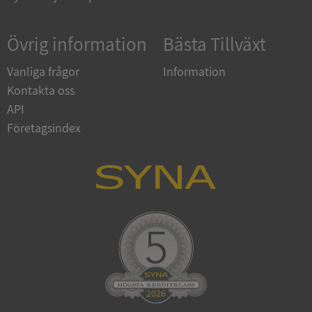
Övrig information
Bästa Tillväxt
Vanliga frågor
Information
Kontakta oss
API
Företagsindex
CookieScriptConsent
1 år 1
CookieScript
månad
.syna.se
_GRECAPTCHA
5 månader
Google LLC
4 veckor
www.google.com