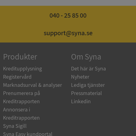
040 - 25 85 00
ASP.NET_SessionId
Session
Microsoft
Corporation
support@syna.se
de.syna.se
Produkter
Om Syna
Kreditupplysning
Det här är Syna
ARRAffinity
Session
Microsoft
Corporation
Registervård
Nyheter
.syna.se
Marknadsurval & analyser
Lediga tjänster
Prenumerera på
Pressmaterial
Kreditrapporten
Linkedin
Annonsera i
Kreditrapporten
Syna Sigill
__RequestVerificationToken
Session
Microsoft
Corporation
Syna Easy kundportal
upplysningar.syna.se