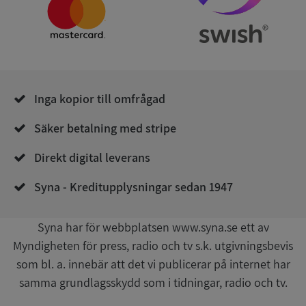
Namn
Utgån
Domän
__RequestVerificationToken
Session
Microsoft
Corporation
de.syna.se
Inga kopior till omfrågad
Säker betalning med stripe
Direkt digital leverans
Syna - Kreditupplysningar sedan 1947
Google
Privacy Policy
VISITOR_PRIVACY_METADATA
5 månader
YouTube
4 veckor
.youtube.com
Syna har för webbplatsen www.syna.se ett av
Myndigheten för press, radio och tv s.k. utgivningsbevis
som bl. a. innebär att det vi publicerar på internet har
samma grundlagsskydd som i tidningar, radio och tv.