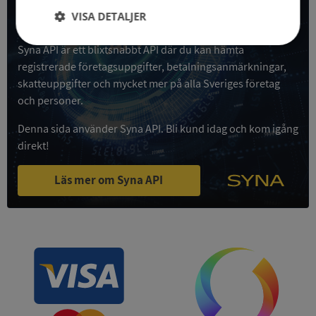
VISA DETALJER
Få all denna företagsinformation i Syna API
Strikt
Prestanda
Inriktning
Syna API är ett blixtsnabbt API där du kan hämta
nödvändigt
registrerade företagsuppgifter, betalningsanmärkningar,
skatteuppgifter och mycket mer på alla Sveriges företag
och personer.
Funktioner
Oklassificerade
Denna sida använder Syna API. Bli kund idag och kom igång
direkt!
Läs mer om Syna API
Strikt nödvändigt
Prestanda
Inriktning
Funktioner
Oklassificerade
Strikt nödvändiga kakor tillåter
kärnwebbplatsfunktioner som användarinloggning
och kontohantering. Webbplatsen kan inte
användas ordentligt utan strikt nödvändiga cookies.
Leverantör
/