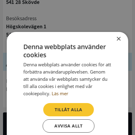
541 28 Skövde
Besöksadress
Högskolevägen 1
549 55 Skövde
×
Denna webbplats använder
cookies
Ledning
Denna webbplats använder cookies för att
förbättra användarupplevelsen. Genom
att använda vår webbplats samtycker du
Innehavare
till alla cookies i enlighet med vår
Högskolan I Skövde
cookiepolicy.
Läs mer
TILLÅT ALLA
AVVISA ALLT
All företagsdata i API