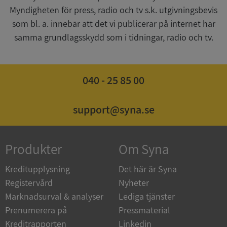
Myndigheten för press, radio och tv s.k. utgivningsbevis
som bl. a. innebär att det vi publicerar på internet har
samma grundlagsskydd som i tidningar, radio och tv.
ASP.NET_SessionId
Session
Microsoft
Corporation
040 - 25 85 00
de.syna.se
support@syna.se
ARRAffinity
Session
Microsoft
Produkter
Om Syna
Corporation
.syna.se
Kreditupplysning
Det här är Syna
Registervård
Nyheter
Marknadsurval & analyser
Lediga tjänster
Prenumerera på
Pressmaterial
Kreditrapporten
Linkedin