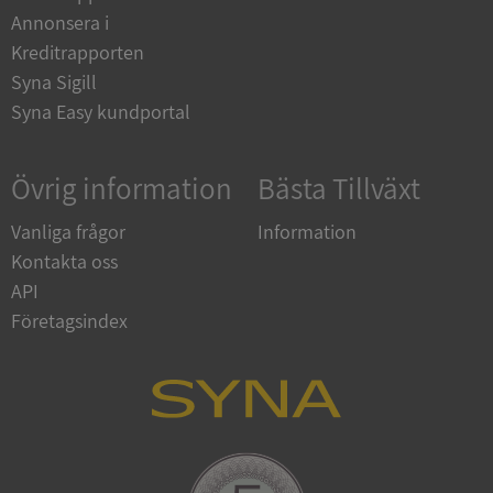
Annonsera i
__RequestVerificationToken
Session
Microsoft
Corporation
Kreditrapporten
upplysningar.syna.se
Syna Sigill
Syna Easy kundportal
Övrig information
Bästa Tillväxt
Vanliga frågor
Information
Kontakta oss
API
CookieScriptConsent
1 år 1
CookieScript
månad
.syna.se
Företagsindex
_GRECAPTCHA
5 månader
Google LLC
4 veckor
www.google.com