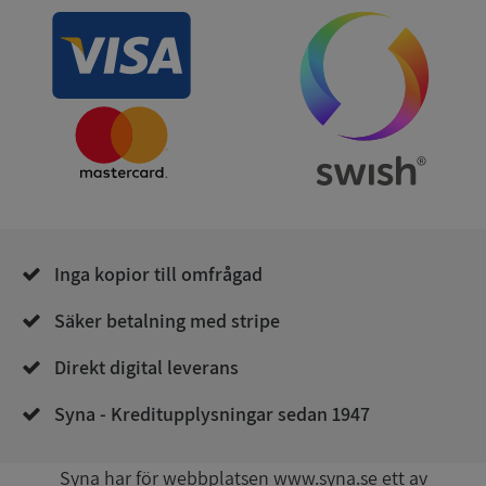
och kontohantering. Webbplatsen kan inte
användas ordentligt utan strikt nödvändiga cookies.
Leverantör
/
Namn
Utgån
Domän
__RequestVerificationToken
Session
Microsoft
Corporation
de.syna.se
Inga kopior till omfrågad
Säker betalning med stripe
Direkt digital leverans
Google
Privacy Policy
VISITOR_PRIVACY_METADATA
5 månader
YouTube
Syna - Kreditupplysningar sedan 1947
4 veckor
.youtube.com
Syna har för webbplatsen www.syna.se ett av