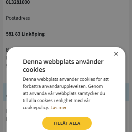
013281000
Postadress
581 83 Linköping
Besöksadress
×
Mäster Mattias Väg 8
Denna webbplats använder
583 30 Linköping
cookies
Denna webbplats använder cookies för att
förbättra användarupplevelsen. Genom
Ledning
att använda vår webbplats samtycker du
till alla cookies i enlighet med vår
cookiepolicy.
Läs mer
Innehavare
Linköpings Universitet
TILLÅT ALLA