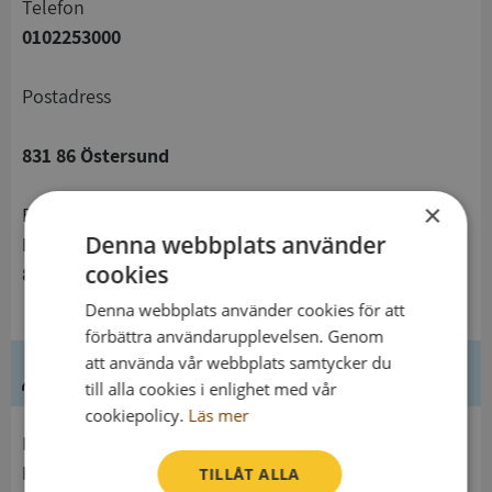
telefon
0102253000
Postadress
831 86 Östersund
×
Besöksadress
Denna webbplats använder
Residensgränd 7
cookies
831 30 Östersund
Denna webbplats använder cookies för att
förbättra användarupplevelsen. Genom
att använda vår webbplats samtycker du
Ledning
till alla cookies i enlighet med vår
cookiepolicy.
Läs mer
Innehavare
Länsstyrelsen I Jämtlands Län
TILLÅT ALLA