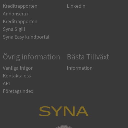
Kreditrapporten
Linkedin
__RequestVerificationToken
Session
Microsoft
Annonsera i
Corporation
upplysningar.syna.se
Kreditrapporten
Syna Sigill
Syna Easy kundportal
Övrig information
Bästa Tillväxt
Vanliga frågor
Information
Kontakta oss
CookieScriptConsent
1 år 1
CookieScript
API
månad
.syna.se
Företagsindex
_GRECAPTCHA
5 månader
Google LLC
4 veckor
www.google.com