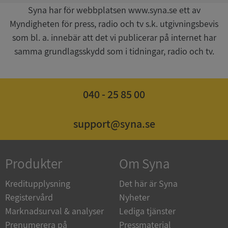
Syna har för webbplatsen www.syna.se ett av
Myndigheten för press, radio och tv s.k. utgivningsbevis
som bl. a. innebär att det vi publicerar på internet har
samma grundlagsskydd som i tidningar, radio och tv.
ASP.NET_SessionId
Session
Microsoft
Corporation
de.syna.se
040 - 25 85 00
support@syna.se
ARRAffinity
Session
Microsoft
Produkter
Om Syna
Corporation
.syna.se
Kreditupplysning
Det här är Syna
Registervård
Nyheter
Marknadsurval & analyser
Lediga tjänster
Prenumerera på
Pressmaterial