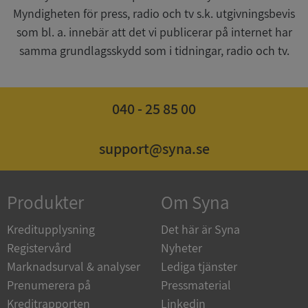
Myndigheten för press, radio och tv s.k. utgivningsbevis
som bl. a. innebär att det vi publicerar på internet har
samma grundlagsskydd som i tidningar, radio och tv.
ASP.NET_SessionId
Session
Microsoft
Corporation
040 - 25 85 00
de.syna.se
support@syna.se
ARRAffinity
Session
Microsoft
Produkter
Om Syna
Corporation
.syna.se
Kreditupplysning
Det här är Syna
Registervård
Nyheter
Marknadsurval & analyser
Lediga tjänster
Prenumerera på
Pressmaterial
Kreditrapporten
Linkedin