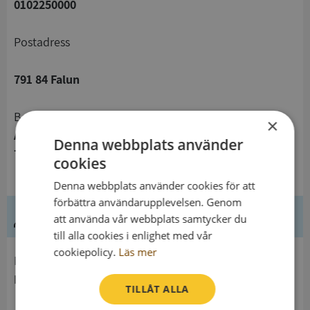
0102250000
Postadress
791 84 Falun
Besöksadress
×
Åsgatan 38
Denna webbplats använder
791 72 Falun
cookies
Denna webbplats använder cookies för att
förbättra användarupplevelsen. Genom
Ledning
att använda vår webbplats samtycker du
till alla cookies i enlighet med vår
cookiepolicy.
Läs mer
Innehavare
Länsstyrelsen I Dalarnas Län
TILLÅT ALLA