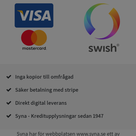
och kontohantering. Webbplatsen kan inte
användas ordentligt utan strikt nödvändiga cookies.
Leverantör
/
Namn
Utgån
Domän
__RequestVerificationToken
Session
Microsoft
Corporation
de.syna.se
Inga kopior till omfrågad
Säker betalning med stripe
Direkt digital leverans
Google
Privacy Policy
VISITOR_PRIVACY_METADATA
5 månader
YouTube
Syna - Kreditupplysningar sedan 1947
4 veckor
.youtube.com
Syna har för webbplatsen www.syna.se ett av