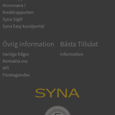
Annonsera i
__RequestVerificationToken
Session
Microsoft
Corporation
Kreditrapporten
upplysningar.syna.se
Syna Sigill
Syna Easy kundportal
Övrig information
Bästa Tillväxt
Vanliga frågor
Information
Kontakta oss
API
CookieScriptConsent
1 år 1
CookieScript
månad
.syna.se
Företagsindex
_GRECAPTCHA
5 månader
Google LLC
4 veckor
www.google.com