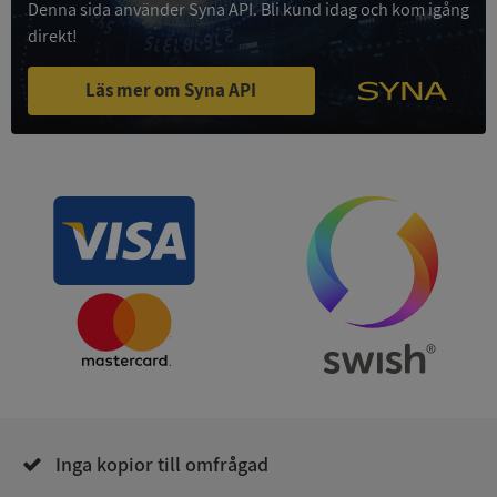
Denna sida använder Syna API. Bli kund idag och kom igång
Funktioner
Oklassificerade
direkt!
Strikt nödvändiga kakor tillåter
kärnwebbplatsfunktioner som användarinloggning
Läs mer om Syna API
och kontohantering. Webbplatsen kan inte
användas ordentligt utan strikt nödvändiga cookies.
Leverantör
/
Namn
Utgån
Domän
__RequestVerificationToken
Session
Microsoft
Corporation
de.syna.se
Inga kopior till omfrågad
Google
Privacy Policy
VISITOR_PRIVACY_METADATA
5 månader
YouTube