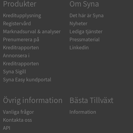
Produkter
Om Syna
Kreditupplysning
Det här är Syna
Registervård
Nyheter
__RequestVerificationToken
Session
Microsoft
Marknadsurval & analyser
Lediga tjänster
Corporation
Prenumerera på
Pressmaterial
upplysningar.syna.se
Kreditrapporten
Linkedin
Annonsera i
Kreditrapporten
Syna Sigill
Syna Easy kundportal
Övrig information
Bästa Tillväxt
CookieScriptConsent
1 år 1
CookieScript
månad
.syna.se
Vanliga frågor
Information
Kontakta oss
API