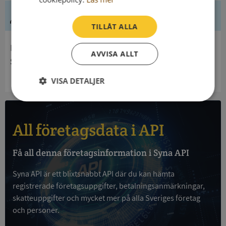
Ledning
TILLÅT ALLA
Innehavare
AVVISA ALLT
Statens Museer För Maritim, Transport- Och Förvars
VISA DETALJER
Strikt
Prestanda
Inriktning
nödvändigt
All företagsdata i API
Funktioner
Oklassificerade
Få all denna företagsinformation i Syna API
Syna API är ett blixtsnabbt API där du kan hämta
registrerade företagsuppgifter, betalningsanmärkningar,
skatteuppgifter och mycket mer på alla Sveriges företag
och personer.
Strikt nödvändigt
Prestanda
Inriktning