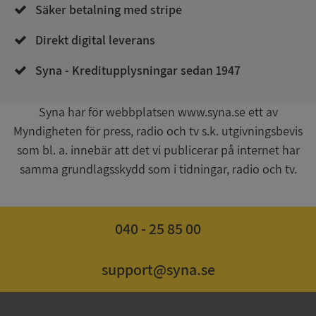
Säker betalning med stripe
4 veckor
.youtube.com
Direkt digital leverans
Syna - Kreditupplysningar sedan 1947
Syna har för webbplatsen www.syna.se ett av
Myndigheten för press, radio och tv s.k. utgivningsbevis
som bl. a. innebär att det vi publicerar på internet har
ASP.NET_SessionId
Session
Microsoft
Corporation
samma grundlagsskydd som i tidningar, radio och tv.
de.syna.se
040 - 25 85 00
ARRAffinity
Session
Microsoft
support@syna.se
Corporation
.syna.se