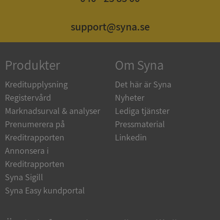
ASP.NET_SessionId
Session
Microsoft
support@syna.se
Corporation
de.syna.se
Produkter
Om Syna
Kreditupplysning
Det här är Syna
Registervård
Nyheter
ARRAffinity
Session
Microsoft
Corporation
Marknadsurval & analyser
Lediga tjänster
.syna.se
Prenumerera på
Pressmaterial
Kreditrapporten
Linkedin
Annonsera i
Kreditrapporten
Syna Sigill
Syna Easy kundportal
__RequestVerificationToken
Session
Microsoft
Corporation
upplysningar.syna.se