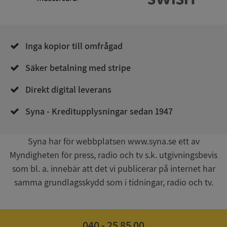
__RequestVerificationToken
Session
Microsoft
Corporation
de.syna.se
Inga kopior till omfrågad
Säker betalning med stripe
Direkt digital leverans
Syna - Kreditupplysningar sedan 1947
Google
Privacy Policy
Syna har för webbplatsen www.syna.se ett av
VISITOR_PRIVACY_METADATA
5 månader
YouTube
4 veckor
.youtube.com
Myndigheten för press, radio och tv s.k. utgivningsbevis
som bl. a. innebär att det vi publicerar på internet har
samma grundlagsskydd som i tidningar, radio och tv.
040 - 25 85 00