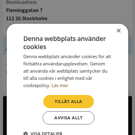
Besöksadress
Fleminggatan 7
112 26 Stockholm
×
Denna webbplats använder
Ledning
cookies
Denna webbplats använder cookies för att
förbättra användarupplevelsen. Genom
Innehavare
att använda vår webbplats samtycker du
Konjunkturinstitutet
till alla cookies i enlighet med vår
cookiepolicy.
Läs mer
TILLÅT ALLA
All företagsdata i API
AVVISA ALLT
Få all denna företagsinformation i Syna API
VISA DETALJER