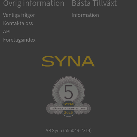
Övrig information
Bästa Tillväxt
Vanliga frågor
Information
Kontakta oss
API
Företagsindex
CookieScriptConsent
1 år 1
CookieScript
månad
.syna.se
_GRECAPTCHA
5 månader
Google LLC
4 veckor
www.google.com
AB Syna (556049-7314)
ASP.NET_SessionId
Session
Microsoft
Corporation