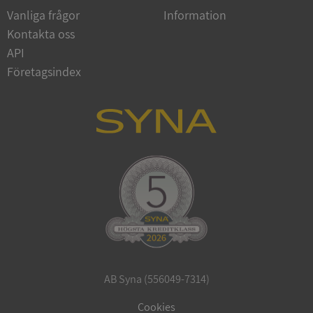
Vanliga frågor
Information
Kontakta oss
API
Företagsindex
CookieScriptConsent
1 år 1
CookieScript
månad
.syna.se
_GRECAPTCHA
5 månader
Google LLC
4 veckor
www.google.com
AB Syna (556049-7314)
ASP.NET_SessionId
Session
Microsoft
Corporation
Cookies
en.syna.se