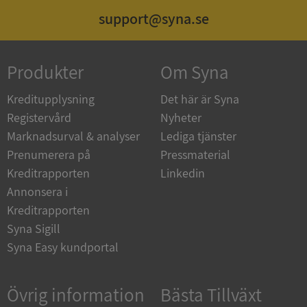
support@syna.se
ASP.NET_SessionId
Session
Microsoft
Corporation
de.syna.se
Produkter
Om Syna
Kreditupplysning
Det här är Syna
Registervård
Nyheter
ARRAffinity
Session
Microsoft
Marknadsurval & analyser
Lediga tjänster
Corporation
.syna.se
Prenumerera på
Pressmaterial
Kreditrapporten
Linkedin
Annonsera i
Kreditrapporten
Syna Sigill
Syna Easy kundportal
__RequestVerificationToken
Session
Microsoft
Corporation
upplysningar.syna.se
Övrig information
Bästa Tillväxt