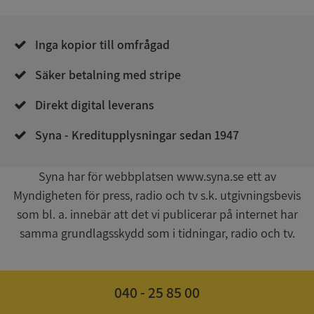
__RequestVerificationToken
Session
Microsoft
Corporation
de.syna.se
Inga kopior till omfrågad
Säker betalning med stripe
Direkt digital leverans
Syna - Kreditupplysningar sedan 1947
Google
Syna har för webbplatsen www.syna.se ett av
Privacy Policy
VISITOR_PRIVACY_METADATA
5 månader
YouTube
Myndigheten för press, radio och tv s.k. utgivningsbevis
4 veckor
.youtube.com
som bl. a. innebär att det vi publicerar på internet har
samma grundlagsskydd som i tidningar, radio och tv.
040 - 25 85 00