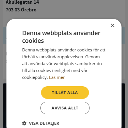
Åkullegatan 14
703 63 Örebro
×
Denna webbplats använder
Ledning
cookies
Denna webbplats använder cookies för att
Innehavare
förbättra användarupplevelsen. Genom
Statistiska Centralbyrån
att använda vår webbplats samtycker du
till alla cookies i enlighet med vår
cookiepolicy.
Läs mer
TILLÅT ALLA
All företagsdata i API
AVVISA ALLT
Få all denna företagsinformation i Syna API
VISA DETALJER
Syna API är ett blixtsnabbt API där du kan hämta