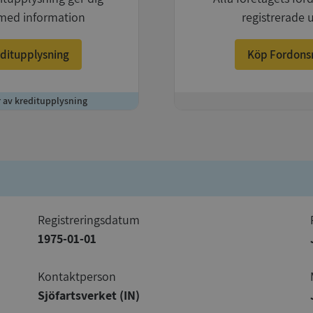
med information
registrerade 
ditupplysning
Köp Fordons
r av kreditupplysning
+
registreringsdatum
1975-01-01
Kontaktperson
Sjöfartsverket (IN)