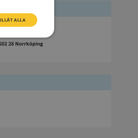
ILLÅT ALLA
Besöksadress
Östra Promenaden 7
Oklassificerade
602 28 Norrköping
bbplatsen kan inte
om ställs av
P.NET MVC-teknik.