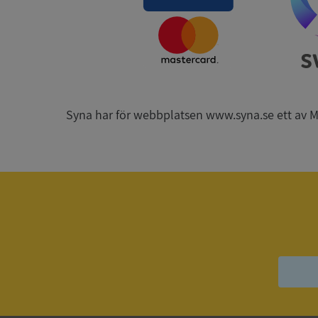
CookieScriptConse
_GRECAPTCHA
ASP.NET_SessionId
Syna har för webbplatsen www.syna.se ett av Mynd
__RequestVerificat
ARRAffinitySameSit
ASP.NET_SessionId