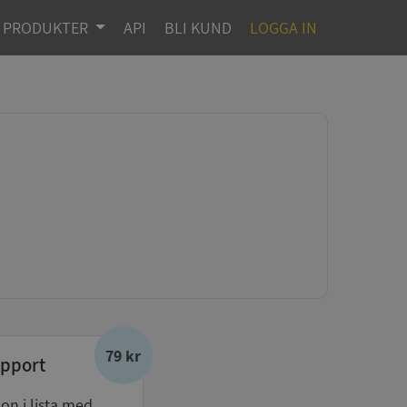
PRODUKTER
API
BLI KUND
LOGGA IN
79 kr
pport
don i lista med