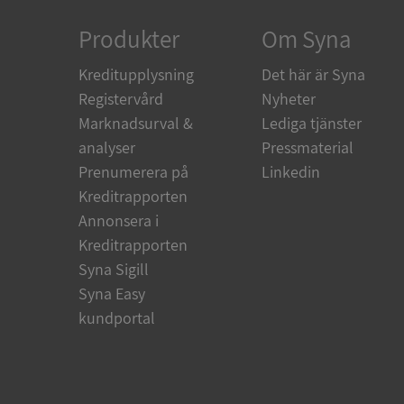
Produkter
Om Syna
Kreditupplysning
Det här är Syna
Namn
Registervård
Nyheter
Namn
Marknadsurval &
Lediga tjänster
__Secure-YNID
Namn
analyser
Pressmaterial
__Secure-ROLLOU
_ga
Prenumerera på
Linkedin
VISITOR_INFO1_LIV
Kreditrapporten
Annonsera i
Kreditrapporten
_gcl_au
_ga_500HK9YKMV
Syna Sigill
Syna Easy
YSC
kundportal