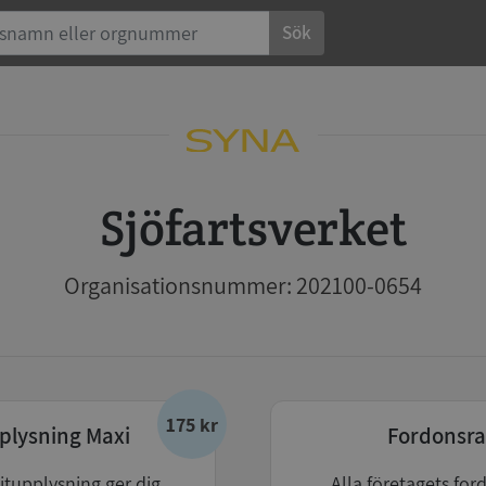
Sök
Sjöfartsverket
Organisationsnummer: 202100-0654
175 kr
plysning Maxi
Fordonsra
itupplysning ger dig
Alla företagets for