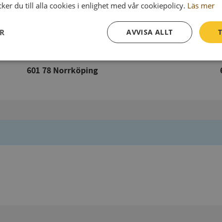
er du till alla cookies i enlighet med vår cookiepolicy.
Läs mer
ER
AVVISA ALLT
T
Postadress
Prestanda
Inriktning
Funktioner
601 78 Norrköping
Strikt nödvändigt
Prestanda
Inriktning
Funktioner
Oklassificerade
kor tillåter kärnwebbplatsfunktioner som användarinloggning och kontohantering. We
utan strikt nödvändiga cookies.
Leverantör
/
Utgång
Beskrivning
Domän
ionToken
Session
Det här är en förfalskningscookie s
Microsoft
webbapplikationer byggda med AS
Corporation