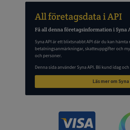
All företagsdata i API
VISITOR_PRIVACY_
Få all denna företagsinformation i Syna 
Syna API är ett blixtsnabbt API där du kan hämta 
betalningsanmärkningar, skatteuppgifter och myc
och personer.
ASP.NET_SessionId
Denna sida använder Syna API. Bli kund idag och
ARRAffinity
Läs mer om Syna
__RequestVerificat