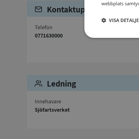
webbplats samtyck
Kontaktuppgifter
VISA DETALJ
telefon
0771630000
Strikt
nödvändigt
Ledning
Strikt nödvändiga ka
Innehavare
användas ordentligt 
Sjöfartsverket
Namn
__RequestVerificat