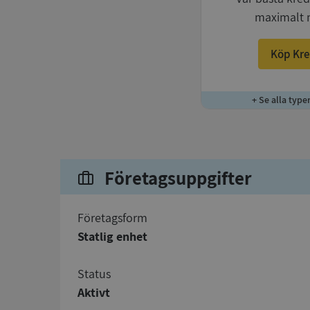
maximalt 
Köp Kre
+ Se alla type
Företagsuppgifter
företagsform
Statlig enhet
status
Aktivt