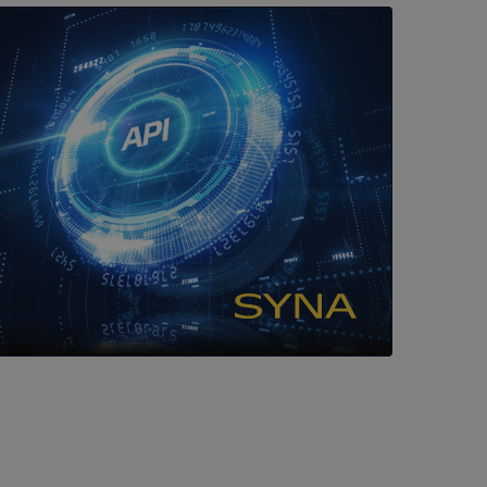
hörig publicering
 som förfalskning
ller ingen
rstörs när
a användarens
s interaktion med
ifter om besökarens
 och inställningar,
nser hedras i
ck och utför
en använder
 som
han besökte
tser som körs på
Den används för
ställa att
as till samma server
om ställs av
P.NET MVC-teknik.
hörig publicering
 som förfalskning
ller ingen
rstörs när