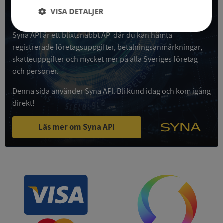
VISA DETALJER
Få all denna företagsinformation i Syna API
Strikt
Prestanda
Inriktning
Syna API är ett blixtsnabbt API där du kan hämta
nödvändigt
registrerade företagsuppgifter, betalningsanmärkningar,
skatteuppgifter och mycket mer på alla Sveriges företag
och personer.
Funktioner
Oklassificerade
Denna sida använder Syna API. Bli kund idag och kom igång
direkt!
Läs mer om Syna API
Strikt nödvändigt
Prestanda
Inriktning
Funktioner
Oklassificerade
Strikt nödvändiga kakor tillåter
kärnwebbplatsfunktioner som användarinloggning
och kontohantering. Webbplatsen kan inte
användas ordentligt utan strikt nödvändiga cookies.
Leverantör
/