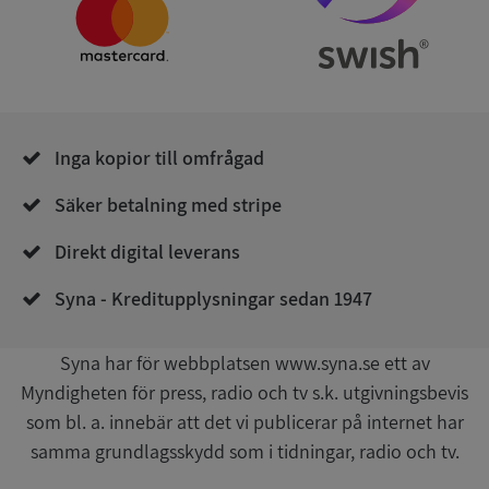
Namn
Utgån
Domän
__RequestVerificationToken
Session
Microsoft
Corporation
de.syna.se
Inga kopior till omfrågad
Säker betalning med stripe
Direkt digital leverans
Syna - Kreditupplysningar sedan 1947
Google
Privacy Policy
VISITOR_PRIVACY_METADATA
5 månader
YouTube
4 veckor
.youtube.com
Syna har för webbplatsen www.syna.se ett av
Myndigheten för press, radio och tv s.k. utgivningsbevis
som bl. a. innebär att det vi publicerar på internet har
samma grundlagsskydd som i tidningar, radio och tv.