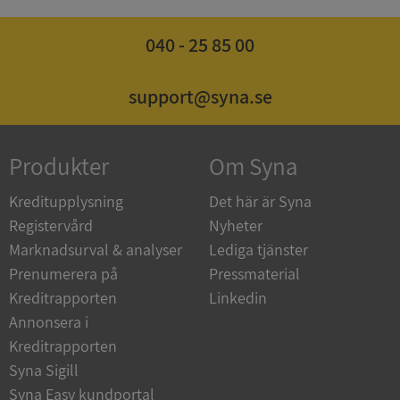
040 - 25 85 00
ASP.NET_SessionId
Session
Microsoft
Corporation
support@syna.se
de.syna.se
Produkter
Om Syna
Kreditupplysning
Det här är Syna
ARRAffinity
Session
Microsoft
Corporation
Registervård
Nyheter
.syna.se
Marknadsurval & analyser
Lediga tjänster
Prenumerera på
Pressmaterial
Kreditrapporten
Linkedin
Annonsera i
Kreditrapporten
Syna Sigill
__RequestVerificationToken
Session
Microsoft
Corporation
Syna Easy kundportal
upplysningar.syna.se