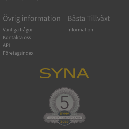
Övrig information
Bästa Tillväxt
Vanliga frågor
Information
Kontakta oss
API
Företagsindex
CookieScriptConsent
1 år 1
CookieScript
månad
.syna.se
_GRECAPTCHA
5 månader
Google LLC
4 veckor
www.google.com