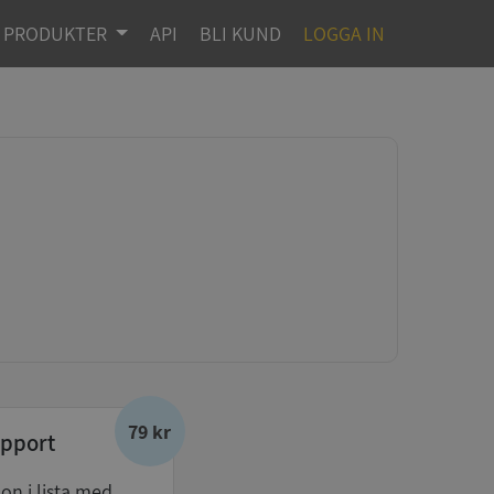
PRODUKTER
API
BLI KUND
LOGGA IN
79 kr
pport
don i lista med