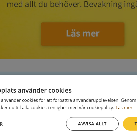
plats använder cookies
Postadress
använder cookies för att förbättra användarupplevelsen. Genom 
Maskinistvägen 7
er du till alla cookies i enlighet med vår cookiepolicy.
Läs mer
176 69 Järfälla
ER
AVVISA ALLT
T