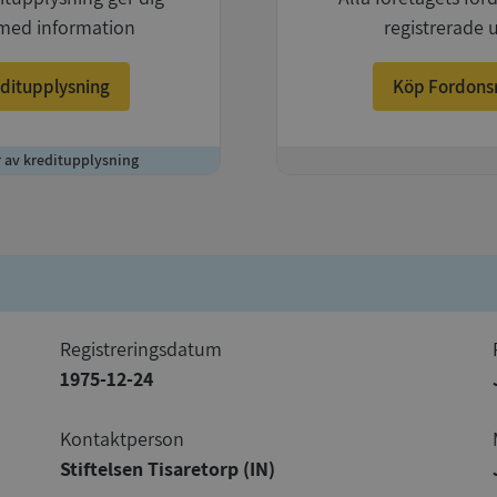
med information
registrerade 
ditupplysning
Köp Fordons
r av kreditupplysning
+
registreringsdatum
1975-12-24
Kontaktperson
Stiftelsen Tisaretorp (IN)