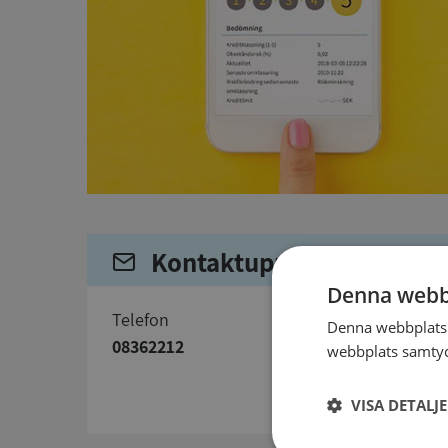
Kontaktuppgifter
Denna webb
telefon
Denna webbplats 
08362212
webbplats samtyck
VISA DETALJ