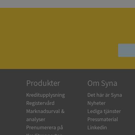
ASP.NET_SessionId
__RequestVerificat
ARRAffinitySameSit
Produkter
Om Syna
Kreditupplysning
Det här är Syna
ASP.NET_SessionId
Registervård
Nyheter
Marknadsurval &
Lediga tjänster
analyser
Pressmaterial
Prenumerera på
Linkedin
Namn