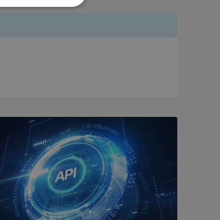
Oklassificerade
bbplatsen kan inte
om ställs av
P.NET MVC-teknik.
hörig publicering
 som förfalskning
ller ingen
rstörs när
a användarens
s interaktion med