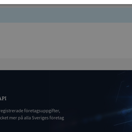
Prestanda
Inriktning
Funktioner
Strikt nödvändigt
Prestanda
Inriktning
Funktioner
Oklassificerade
kor tillåter kärnwebbplatsfunktioner som användarinloggning och kontohantering. We
utan strikt nödvändiga cookies.
Leverantör
/
Utgång
Beskrivning
Domän
ionToken
Session
Det här är en förfalskningscookie s
Microsoft
API
webbapplikationer byggda med AS
Corporation
Den är utformad för att stoppa obe
de.syna.se
av innehåll till en webbplats, känd
registrerade företagsuppgifter,
över flera webbplatser. Den innehå
information om användaren och fö
ket mer på alla Sveriges företag
webbläsaren stängs.
METADATA
5 månader
Denna cookie används för att lagr
YouTube
4 veckor
samtycke och sekretessval för dera
.youtube.com