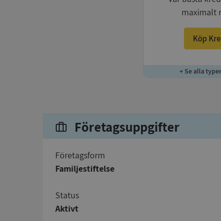
maximalt 
Köp Kre
+ Se alla type
Företagsuppgifter
företagsform
Familjestiftelse
status
Aktivt