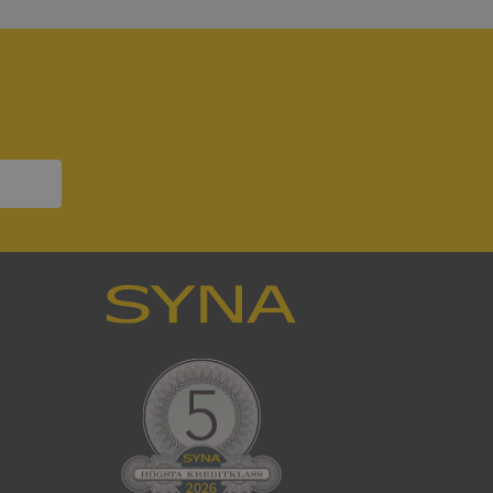
att tillhandahålla
ck och utför
en använder
 som
han besökte
om ställs av
P.NET MVC-teknik.
hörig publicering
 som förfalskning
ller ingen
rstörs när
som värdplattform
g, säkerställer
n en besökares
ma server i
ck och utför
en använder
 som
han besökte
eskrivning