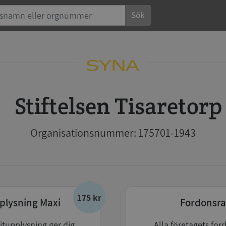
Sök
Stiftelsen Tisaretorp
Organisationsnummer: 175701-1943
175 kr
plysning Maxi
Fordonsra
itupplysning ger dig
Alla företagets for