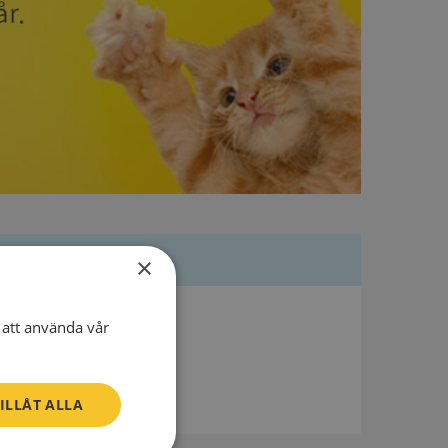
×
Besöksadress
att använda vår
Maskinistvägen 7
176 69 Järfälla
ILLÅT ALLA