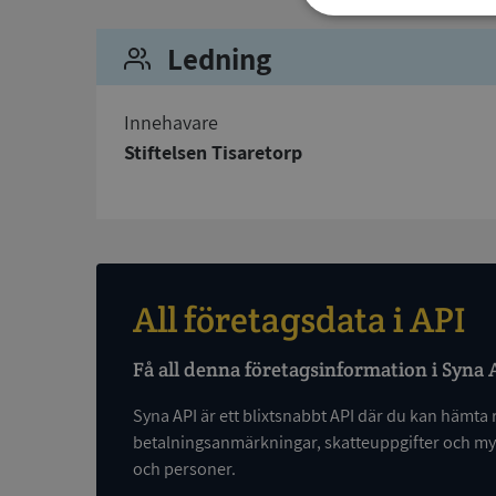
Strikt
nödvändigt
Ledning
Innehavare
Stiftelsen Tisaretorp
Strikt nödvändiga ka
användas ordentligt 
Namn
All företagsdata i API
__RequestVerificat
Få all denna företagsinformation i Syna 
Syna API är ett blixtsnabbt API där du kan hämta 
betalningsanmärkningar, skatteuppgifter och myc
och personer.
VISITOR_PRIVACY_