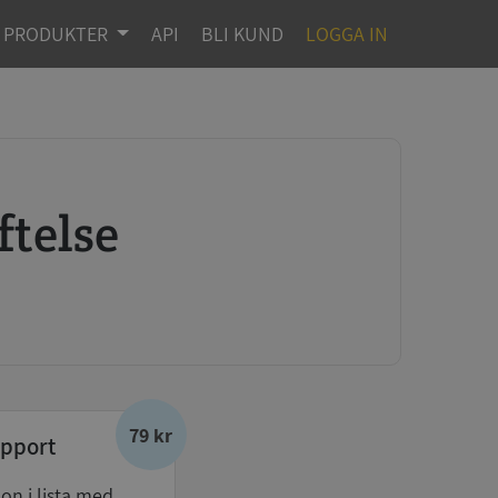
PRODUKTER
API
BLI KUND
LOGGA IN
ftelse
79 kr
pport
don i lista med