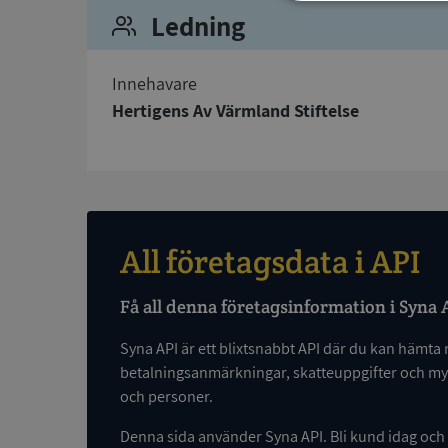
Strikt
Ledning
nödvändigt
Innehavare
Hertigens Av Värmland Stiftelse
Strikt nödvändiga ka
användas ordentligt 
All företagsdata i API
Namn
Få all denna företagsinformation i Syna 
__RequestVerificat
Syna API är ett blixtsnabbt API där du kan hämta 
betalningsanmärkningar, skatteuppgifter och myc
och personer.
VISITOR_PRIVACY_
Denna sida använder Syna API. Bli kund idag och