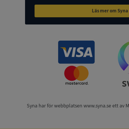
Läs mer om Syna
ASP.NET_SessionId
ARRAffinity
__RequestVerificat
CookieScriptConse
Syna har för webbplatsen www.syna.se ett av Mynd
_GRECAPTCHA