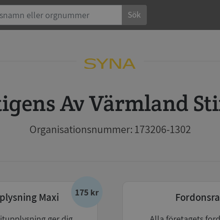
Sök
rtigens Av Värmland Sti
Organisationsnummer: 173206-1302
175 kr
plysning Maxi
Fordonsra
itupplysning ger dig
Alla företagets for