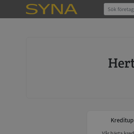
He
Kreditup
Vår bästa kred