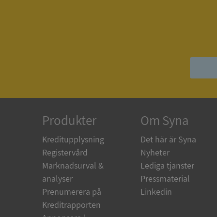
ASP.NET_SessionId
__RequestVerificat
ARRAffinitySameSit
Produkter
Om Syna
Kreditupplysning
Det här är Syna
Registervård
Nyheter
ASP.NET_SessionId
Marknadsurval &
Lediga tjänster
analyser
Pressmaterial
Prenumerera på
Linkedin
Kreditrapporten
Namn