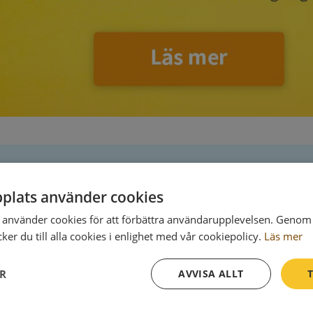
plats använder cookies
Postadress
använder cookies för att förbättra användarupplevelsen. Genom 
er du till alla cookies i enlighet med vår cookiepolicy.
Läs mer
111 30 Stockholm
ER
AVVISA ALLT
T