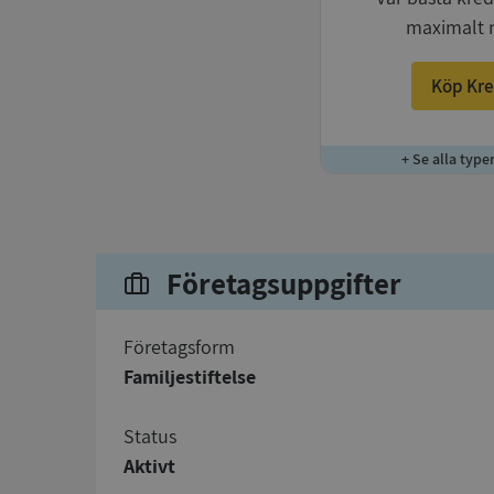
maximalt 
Köp Kre
+ Se alla type
Företagsuppgifter
företagsform
Familjestiftelse
status
Aktivt