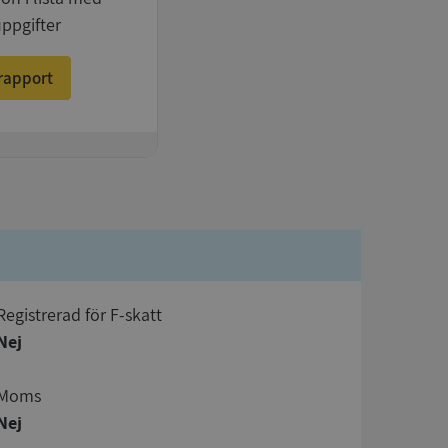
uppgifter
rapport
registrerad för F-skatt
Nej
Moms
Nej