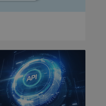
Oklassificerade
bbplatsen kan inte
om ställs av
P.NET MVC-teknik.
hörig publicering
 som förfalskning
ller ingen
rstörs när
a användarens
s interaktion med
ifter om besökarens