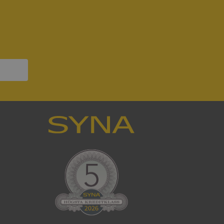
ck och utför
en använder
 som
han besökte
om ställs av
P.NET MVC-teknik.
hörig publicering
 som förfalskning
ller ingen
rstörs när
som värdplattform
g, säkerställer
n en besökares
ma server i
ck och utför
en använder
 som
han besökte
eskrivning